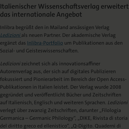
Die Nomos Verlagsgesellschaft
Fachbücher für Jurist:innen
Jetzt Autor:in werden
Themenwelten und Newsletter
Italienischer Wissenschaftsverlag erweitert
Wissenschaftlich publizieren
das internationale Angebot
Service
Ansprechpartner:innen
Blog
Presse
Rechtswissenschaft
Inlibra begrüßt den in Mailand ansässigen Verlag
Das Lektorat
rund um Ihre Publikation
Presse & Rezensionswesen
Ledizioni
als neuen Partner. Der akademische Verlag
Shop
ergänzt das
Inlibra-Portfolio
um Publikationen aus den
News
Dozentenservice
Sozialwissenschaften
Open Access
Podcast
Sozial- und Geisteswissenschaften.
Neuigkeiten & Aktuelles
Belegexemplar für Lehrende
Ledizioni
zeichnet sich als innovationsaffiner
Karriere
Mediadaten
Autorenverlag aus, der sich auf digitales Publizieren
Geisteswissenschaften
Ihre Einstiegsmöglichkeiten
Werben in Fachzeitschriften
fokussiert und Pionierarbeit im Bereich der Open Access-
Publikationen in Italien leistet. Der Verlag wurde 2008
Termine
Inlibra
Kataloge
gegründet und veröffentlicht Bücher und Zeitschriften
Nomos für Sie vor Ort
Die digitale Bibliothek
Aktuelle Prospekte zum Download
auf Italienisch, Englisch und weiteren Sprachen.
Ledizioni
verlegt über zwanzig Zeitschriften, darunter „Filologia
NomosEvents
FAQ
Germanica – Germanic Philology“, „DIKE, Rivista di storia
Online und Live
Häufige Fragen
del diritto greco ed ellenistico“, „Q-Digito. Quaderni di