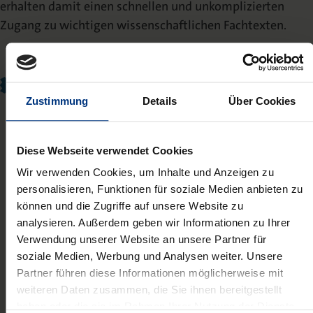
erhalten damit einen schnellen und unkomplizierten
Zugang zu wichtigen wissenschaftlichen Fachtexten.
Wir freuen uns sehr, als Vertriebspartner mit Inlibra
zusammenzuarbeiten. Seit seiner Gründung im Jahr 2008
Zustimmung
Details
Über Cookies
hat sich Ledizioni zum Ziel gesetzt, hochwertige
wissenschaftliche Literatur aus den Geistes- und
Diese Webseite verwendet Cookies
Sozialwissenschaften durch ‚Digital-First‘- und Open-
Wir verwenden Cookies, um Inhalte und Anzeigen zu
Access-Veröffentlichungen einem möglichst breiten
personalisieren, Funktionen für soziale Medien anbieten zu
Publikum zugänglich zu machen. Die Partnerschaft mit
können und die Zugriffe auf unsere Website zu
Inlibra ist ein wichtiger Schritt, um die internationale
analysieren. Außerdem geben wir Informationen zu Ihrer
Reichweite unserer Autoren und Zeitschriften zu
Verwendung unserer Website an unsere Partner für
vergrößern und sie mit Forschern und Institutionen in
soziale Medien, Werbung und Analysen weiter. Unsere
Partner führen diese Informationen möglicherweise mit
neuen Märkten zu vernetzen.
weiteren Daten zusammen, die Sie ihnen bereitgestellt
Nicola Cavalli ,
haben oder die sie im Rahmen Ihrer Nutzung der Dienste