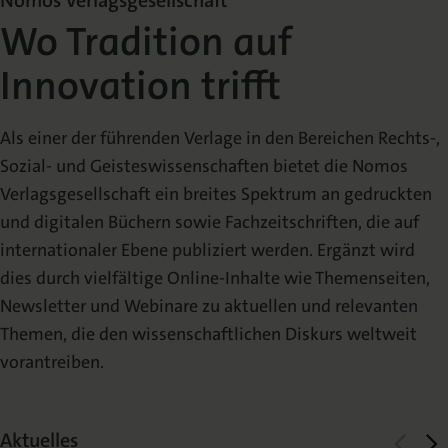
Nomos Verlagsgesellschaft
Die Nomos Verlagsgesellschaft
Fachbücher für Jurist:innen
Jetzt Autor:in werden
Themenwelten und Newsletter
Wissenschaftlich Publizieren
Wo Tradition auf
Innovation trifft
Service
Ansprechpartner:innen
Blog
Presse
Rechtswissenschaft
Das Lektorat
rund um Ihre Publikation
Presse & Rezensionswesen
Shop
Als einer der führenden Verlage in den Bereichen Rechts-,
News
Dozentenservice
Sozial- und Geisteswissenschaften bietet die Nomos
Sozialwissenschaften
Open Access
Podcast
Neuigkeiten & Aktuelles
Belegexemplar für Lehrende
Verlagsgesellschaft ein breites Spektrum an gedruckten
und digitalen Büchern sowie Fachzeitschriften, die auf
Karriere
Mediadaten
Geisteswissenschaften
internationaler Ebene publiziert werden. Ergänzt wird
Ihre Einstiegsmöglichkeiten
Werben in Fachzeitschriften
dies durch vielfältige Online-Inhalte wie Themenseiten,
Newsletter und Webinare zu aktuellen und relevanten
Termine
Inlibra
Kataloge
Themen, die den wissenschaftlichen Diskurs weltweit
Nomos für Sie vor Ort
Die digitale Bibliothek
Aktuelle Prospekte zum Download
vorantreiben.
NomosEvents
FAQ
Online und Live
Häufige Fragen
Aktuelles