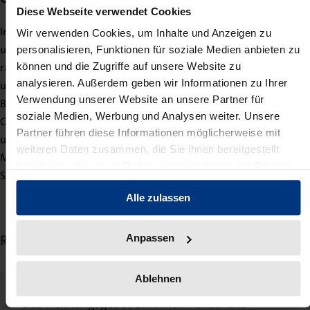
Diese Webseite verwendet Cookies
Im Mittelpunkt der Geisteswissenschaften stehen der Mensch
Wir verwenden Cookies, um Inhalte und Anzeigen zu
und seine Bildung. Die Geisteswissenschaften dienen der
personalisieren, Funktionen für soziale Medien anbieten zu
rationalen Erkundung der Kultur, sie schaffen einen aufgeklärten
können und die Zugriffe auf unsere Website zu
analysieren. Außerdem geben wir Informationen zu Ihrer
und kritischen Geist und befähigen zur Urteilsfähigkeit. Unsere
Verwendung unserer Website an unsere Partner für
Bücher erscheinen in den Bereichen Philosophie und Ethik,
soziale Medien, Werbung und Analysen weiter. Unsere
Geschichte, Anthropologie und Ethnologie, Religion, Orientalistik
Partner führen diese Informationen möglicherweise mit
und Judaistik, Sprach- und Literaturwissenschaft,
weiteren Daten zusammen, die Sie ihnen bereitgestellt
Musikwissenschaft, Kulturwissenschaft sowie
haben oder die sie im Rahmen Ihrer Nutzung der Dienste
Sportwissenschaft und Pädagogik.
gesammelt haben.
Alle zulassen
Rezensionen Wissenschaft
Anpassen
Ablehnen
Das Trennungsgebot zwischen Polizei und