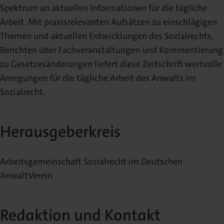
Spektrum an aktuellen Informationen für die tägliche
Redaktion und Kontakt
Arbeit. Mit praxisrelevanten Aufsätzen zu einschlägigen
Themen und aktuellen Entwicklungen des Sozialrechts,
Veröffentlichen
Berichten über Fachveranstaltungen und Kommentierung
zu Gesetzesänderungen liefert diese Zeitschrift wertvolle
Urheberrecht
Anregungen für die tägliche Arbeit des Anwalts im
Sozialrecht.
Archiv
2026 | Heft 2
Herausgeberkreis
2026 | Heft 1
Arbeitsgemeinschaft Sozialrecht im Deutschen
2025 | Heft 6
AnwaltVerein
2025 | Heft 5
Redaktion und Kontakt
2025 | Heft 4