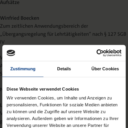
Aufsätze
Winfried Boecken
Zum zeitlichen Anwendungsbereich der
„Übergangsregelung für Lehrtätigkeiten“ nach § 127 SGB
IV
Wolfgang Eicher
Auskunftsansprüche der Träger gegen Angehörige bei
Zustimmung
Details
Über Cookies
Sozial- und Eingliederungshilfe
Netzwerk
Diese Webseite verwendet Cookies
Wir verwenden Cookies, um Inhalte und Anzeigen zu
Lars Brettschneider
personalisieren, Funktionen für soziale Medien anbieten
zu können und die Zugriffe auf unsere Website zu
VwGO: Wichtige Besonderheiten des VwGO-Verfahrens
analysieren. Außerdem geben wir Informationen zu Ihrer
gegenüber dem SGGVerfahren, welche der Sozialrechtler
Verwendung unserer Website an unsere Partner für