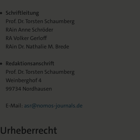
Schriftleitung
2025 | Heft 3
Prof. Dr. Torsten Schaumberg
2025 | Heft 2
RAin Anne Schröder
RA Volker Gerloff
2025 | Heft 1
RAin Dr. Nathalie M. Brede
Redaktionsanschrift
Prof. Dr. Torsten Schaumberg
Weinberghof 4
99734 Nordhausen
E-Mail:
asr@nomos-journals.de
Urheberrecht