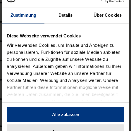
Prof. Dr. Lorenz Jarass
Hochschule RheinMain Wiesbaden
Zustimmung
Details
Über Cookies
Prof. Dr. Siegfried Klaue
Freie Universität Berlin
Diese Webseite verwendet Cookies
Prof. Dr. Torsten Körber
, LL.M. (Berkeley)
Wir verwenden Cookies, um Inhalte und Anzeigen zu
Universität zu Köln
personalisieren, Funktionen für soziale Medien anbieten
zu können und die Zugriffe auf unsere Website zu
Prof. Dr. Knut Werner Lange
analysieren. Außerdem geben wir Informationen zu Ihrer
Universität Bayreuth
Verwendung unserer Website an unsere Partner für
RA Prof. Dr. Christoph Moench
soziale Medien, Werbung und Analysen weiter. Unsere
Sammler Usinger Rechtsanwälte Berlin
Partner führen diese Informationen möglicherweise mit
weiteren Daten zusammen, die Sie ihnen bereitgestellt
Prof. Dr. Holger Mühlenkamp
haben oder die sie im Rahmen Ihrer Nutzung der Dienste
Deutsche Universität für Veraltungswissenschaften
gesammelt haben.
Speyer
Alle zulassen
Prof. Dr. Johann-Christian Pielow