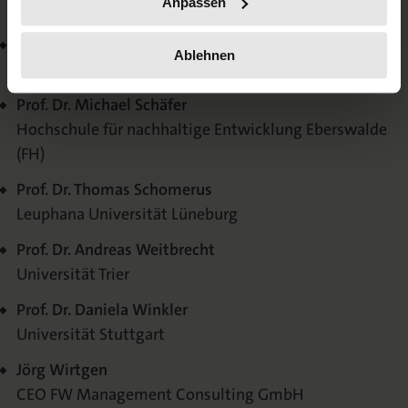
Anpassen
Ruhr-Universität Bochum
Prof. Dr. Michael Rodi
Ablehnen
Universität Greifswald
Prof. Dr. Michael Schäfer
Hochschule für nachhaltige Entwicklung Eberswalde
(FH)
Prof. Dr. Thomas Schomerus
Leuphana Universität Lüneburg
Prof. Dr. Andreas Weitbrecht
Universität Trier
Prof. Dr. Daniela Winkler
Universität Stuttgart
Jörg Wirtgen
CEO FW Management Consulting GmbH