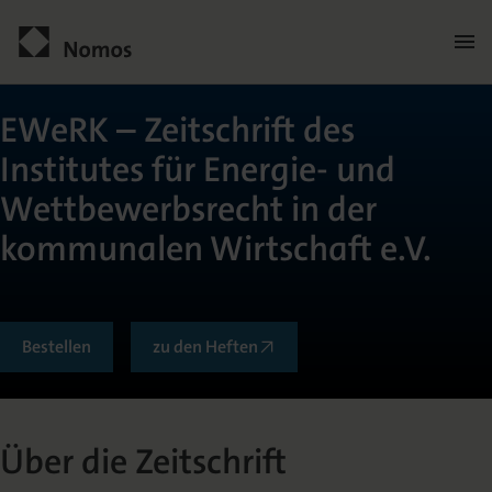
Men
öffn
Kontakt
EWeRK – Zeitschrift des
Institutes für Energie- und
Wettbewerbsrecht in der
kommunalen Wirtschaft e.V.
Allgemein
Bestellen
zu den Heften
Über die Zeitschrift
Über die Zeitschrift
Herausgeber | Geschäftsführer