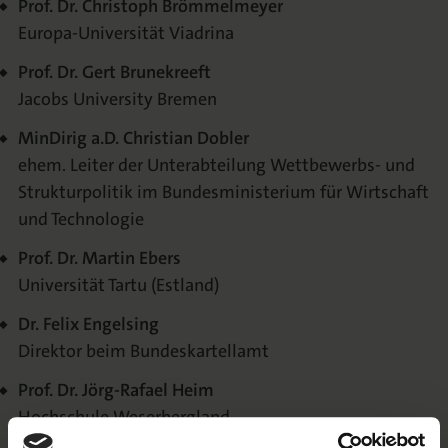
Prof. Dr. Christoph Brömmelmeyer
Europa-Universität Viadrina
Prof. Dr. Gert Brunekreeft
Jacobs University Bremen
MinDirig a.D. Christian Dobler
ehem. Leiter der Unterabteilung Wettbewerbs- und
Strukturpolitik im Bundesministerium für Wirtschaft
und Technologie
Prof. Dr. Martin Ebers
Universität Tartu (Estland)
Dr. Felix Engelsing
Direktor beim Bundeskartellamt
Prof. Dr. Jörg-Rafael Heim
Hochschule Weserbergland