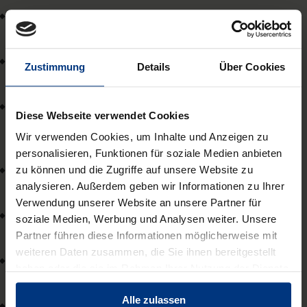
Marcus Schian
Frankfurt
Prof. Dr. Karsten Scholz
Zustimmung
Details
Über Cookies
Universität Hannover
Prof. Dr. Bernd Schütze
Diese Webseite verwendet Cookies
Vorsitzender Richter a.D. am Bundessozialgericht,
Wir verwenden Cookies, um Inhalte und Anzeigen zu
Kassel
personalisieren, Funktionen für soziale Medien anbieten
Dr. Marcus Vogeler
zu können und die Zugriffe auf unsere Website zu
Hannover
analysieren. Außerdem geben wir Informationen zu Ihrer
Verwendung unserer Website an unsere Partner für
Prof. Dr. Astrid Wallrabenstein
soziale Medien, Werbung und Analysen weiter. Unsere
Richterin am Bundesverfassungsgericht, Karlsruhe
Partner führen diese Informationen möglicherweise mit
weiteren Daten zusammen, die Sie ihnen bereitgestellt
Prof. Dr. Felix Welti
haben oder die sie im Rahmen Ihrer Nutzung der Dienste
Kassel
gesammelt haben.
Alle zulassen
Dr. Ole Ziegler