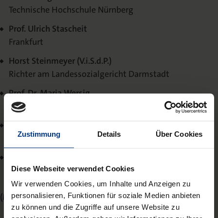
Technische Hochschule Nürnberg
Prof. Ulrich Stascheit
Frankfurt
Horst Steinmeyer (V.i.S.d.P.)
Richter am Landessozialgericht Darmstadt
Prof. Dr. Maria Wersig
Fachhochschule Dortmund
Ute Winkler
Zustimmung
Details
Über Cookies
Präsidentin des Landessozialgerichts Halle a.D.
Antje Wrackmeyer-Schoene
Diese Webseite verwendet Cookies
Richterin am Sozialgericht Dessau-Roßlau
Wir verwenden Cookies, um Inhalte und Anzeigen zu
(Mit-)Begründer und ständige Mitarbeiter:
personalisieren, Funktionen für soziale Medien anbieten
zu können und die Zugriffe auf unsere Website zu