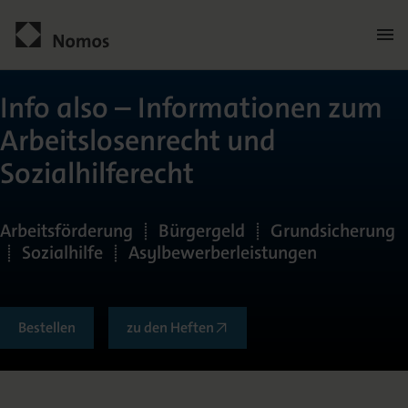
Men
öffn
Kontakt
Info also – Informationen zum
Arbeitslosenrecht und
Sozialhilferecht
Arbeitsförderung | Bürgergeld | Grundsicherung
| Sozialhilfe | Asylbewerberleistungen
Allgemein
Bestellen
zu den Heften
Über die Zeitschrift
Herausgeberkreis