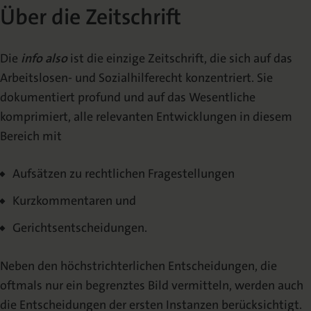
Über die Zeitschrift
Redaktion
Erscheinungshinweis (TOC-Alert)
Die
info also
ist die einzige Zeitschrift, die sich auf das
Arbeitslosen- und Sozialhilferecht konzentriert. Sie
Veröffentlichen
dokumentiert profund und auf das Wesentliche
komprimiert, alle relevanten Entwicklungen in diesem
Abstracting & Indexing
Bereich mit
Urheberrecht
Aufsätzen zu rechtlichen Fragestellungen
Mediadaten
Kurzkommentaren und
Gerichtsentscheidungen.
Neben den höchstrichterlichen Entscheidungen, die
oftmals nur ein begrenztes Bild vermitteln, werden auch
die Entscheidungen der ersten Instanzen berücksichtigt.