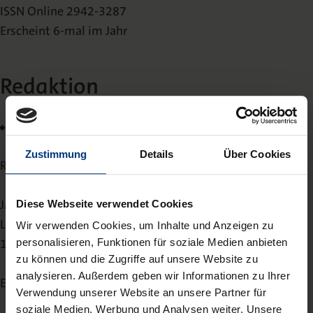
ISSN Online 2942-3287
Erscheint 6-mal im Jahr
Redaktion
Joachim von Gottberg
(V.i.S.d.P.)
Zustimmung
Details
Über Cookies
Redaktionsanschrift:
JMS-Report
Diese Webseite verwendet Cookies
Leonhardtstr. 12
Wir verwenden Cookies, um Inhalte und Anzeigen zu
14057 Berlin
personalisieren, Funktionen für soziale Medien anbieten
zu können und die Zugriffe auf unsere Website zu
analysieren. Außerdem geben wir Informationen zu Ihrer
E-Mail:
jms-report@nomos-journals.de
Verwendung unserer Website an unsere Partner für
soziale Medien, Werbung und Analysen weiter. Unsere