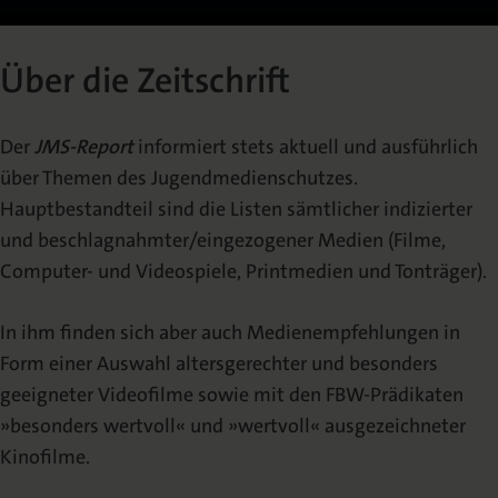
Über die Zeitschrift
Redaktion
Über die Zeitschrift
Erscheinungshinweis
(TOC-Alert)
Der
JMS-Report
informiert stets aktuell und ausführlich
Newsletter
über Themen des Jugendmedienschutzes.
Hauptbestandteil sind die Listen sämtlicher indizierter
und beschlagnahmter/eingezogener Medien (Filme,
VERÖFFENTLICHEN
Computer- und Videospiele, Printmedien und Tonträger).
Urheberrecht
In ihm finden sich aber auch Medienempfehlungen in
Form einer Auswahl altersgerechter und besonders
Mediadaten
geeigneter Videofilme sowie mit den FBW-Prädikaten
»besonders wertvoll« und »wertvoll« ausgezeichneter
Kinofilme.