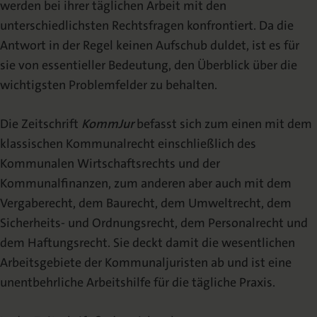
werden bei ihrer täglichen Arbeit mit den
Redaktion
unterschiedlichsten Rechtsfragen konfrontiert. Da die
Erscheinungshinweis
Antwort in der Regel keinen Aufschub duldet, ist es für
(TOC-Alert)
sie von essentieller Bedeutung, den Überblick über die
wichtigsten Problemfelder zu behalten.
Veröffentlichen
Die Zeitschrift
KommJur
befasst sich zum einen mit dem
Urheberrecht
klassischen Kommunalrecht einschließlich des
Kommunalen Wirtschaftsrechts und der
Mediadaten
Kommunalfinanzen, zum anderen aber auch mit dem
Vergaberecht, dem Baurecht, dem Umweltrecht, dem
Archiv
Sicherheits- und Ordnungsrecht, dem Personalrecht und
dem Haftungsrecht. Sie deckt damit die wesentlichen
2026 | Inhaltsverzeichnisse
Arbeitsgebiete der Kommunaljuristen ab und ist eine
unentbehrliche Arbeitshilfe für die tägliche Praxis.