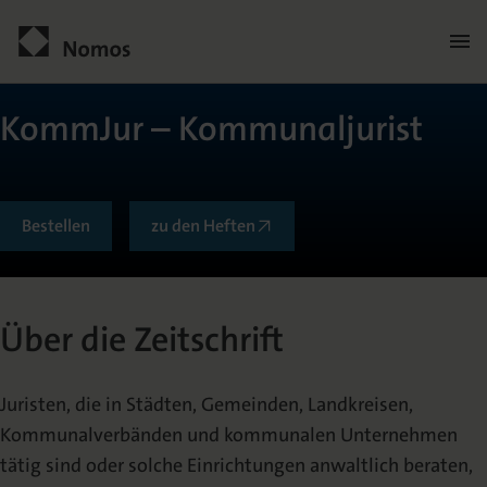
Men
öffn
Kontakt
KommJur – Kommunaljurist
Bestellen
zu den Heften
Über die Zeitschrift
Allgemein
Über die Zeitschrift
Juristen, die in Städten, Gemeinden, Landkreisen,
Kommunalverbänden und kommunalen Unternehmen
Herausgeberkreis
tätig sind oder solche Einrichtungen anwaltlich beraten,