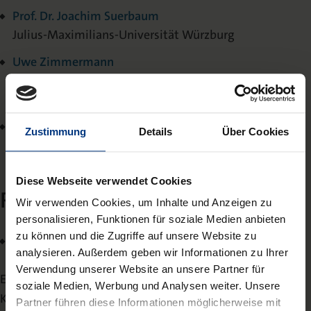
Prof. Dr. Joachim Suerbaum
Julius-Maximilians-Universität Würzburg
Uwe Zimmermann
Stellvertretender Hauptgeschäftsführer Deutscher
Städte- und Gemeindebund
Dr. Andreas Zuber
Zustimmung
Details
Über Cookies
VKU – Verband kommunaler Unternehmen
Diese Webseite verwendet Cookies
Redaktion
Wir verwenden Cookies, um Inhalte und Anzeigen zu
personalisieren, Funktionen für soziale Medien anbieten
zu können und die Zugriffe auf unsere Website zu
Marc Elxnat
(V.i.S.d.P.), Berlin
analysieren. Außerdem geben wir Informationen zu Ihrer
Verwendung unserer Website an unsere Partner für
Einsendungen zum Aufsatzteil und zum
soziale Medien, Werbung und Analysen weiter. Unsere
Kommunalspiegel
Partner führen diese Informationen möglicherweise mit