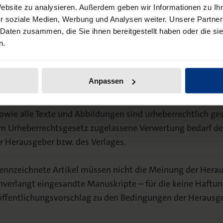
Website zu analysieren. Außerdem geben wir Informationen zu I
lliesie
, MLE
r soziale Medien, Werbung und Analysen weiter. Unsere Partner
zig
 Daten zusammen, die Sie ihnen bereitgestellt haben oder die s
n.
nstitut
Anpassen
sowie alle Texte und Abbildungen sind urheberrechtlich ges
m Urheberrechtsgesetz zugelassene Verwertung bedarf de
 Herausgeber bzw. des Verlages.
ennzeichnete Artikel müssen nicht die Meinung der Hera
nverlangt eingesandte Manuskripte – für die keine Haft
röffentlichungsvorschlag zu den Bedingungen der Herausge