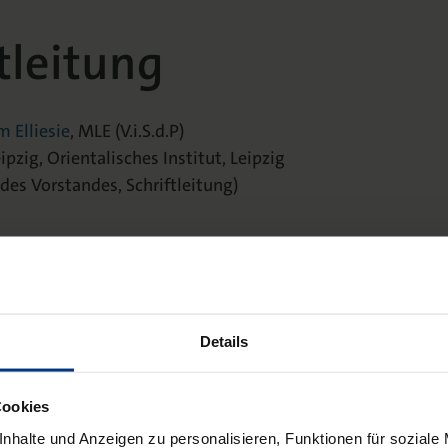
tleitung
m Elliesie
, MLE (V.i.S.d.P)
ipzig, Orientalisches Institut, Leipzig
des Vorstandes, Schriftleitung)
rtmut Hamann
sanwälte, Stuttgart
 Sippel
Details
ayreuth
Cookies
rift:
nhalte und Anzeigen zu personalisieren, Funktionen für soziale