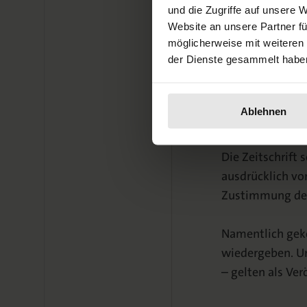
und die Zugriffe auf unsere 
Prof. Dr. Hatem E
Website an unsere Partner fü
Universität Leip
möglicherweise mit weiteren
der Dienste gesammelt habe
Orientalisches I
Schillerstraße 6
04109 Leipzig
Ablehnen
Germany
Die Zeitschrift 
ausdrücklich vo
Zustimmung der
Namentlich gek
wiedergeben. U
– gelten als Ve