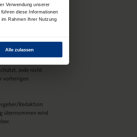
hrer Verwendung unserer
 führen diese Informationen
ie im Rahmen Ihrer Nutzung
Alle zulassen
chützt. Jede nicht
r vorherigen
usgeber/Redaktion
ung übernommen wird
ber.