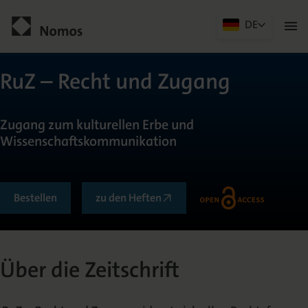
DE
Men
öffn
Kontakt
RuZ – Recht und Zugang
Zugang zum kulturellen Erbe und
Wissenschaftskommunikation
Bestellen
zu den Heften
Allgemein
Über die Zeitschrift
Über die Zeitschrift
Herausgeberkreis