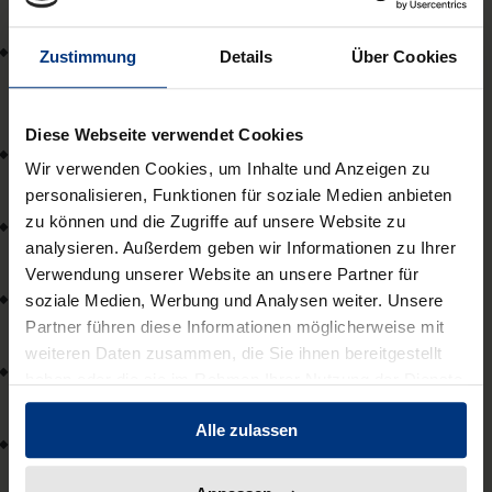
Fachhochschule Potsdam
Alexandra Kemmerer, LL.M. Eur.
Zustimmung
Details
Über Cookies
Max-Planck-Institut für ausländisches öffentliches
Recht und Völkerrecht
Diese Webseite verwendet Cookies
Prof. Dr. Paul Klimpel
Wir verwenden Cookies, um Inhalte und Anzeigen zu
Rechtsanwalt
personalisieren, Funktionen für soziale Medien anbieten
zu können und die Zugriffe auf unsere Website zu
Andreas Nestl
analysieren. Außerdem geben wir Informationen zu Ihrer
Generaldirektion der Staatlichen Archive Bayerns
Verwendung unserer Website an unsere Partner für
Stephanie Niederalt
soziale Medien, Werbung und Analysen weiter. Unsere
Bayerische Staatsgemäldesammlungen
Partner führen diese Informationen möglicherweise mit
weiteren Daten zusammen, die Sie ihnen bereitgestellt
Prof. Dr. Benjamin Raue
haben oder die sie im Rahmen Ihrer Nutzung der Dienste
Universität Trier
gesammelt haben.
Alle zulassen
Prof. Dr. Eric Steinhauer
Universitätsbibliothek der FernUniversität in Hagen