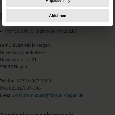
Anpassen
Redaktion
Ablehnen
Prof. Dr. Eric
W. Steinhauer
(V.i.S.d.P.)
FernUniversität in Hagen
Universitätsbibliothek
Universitätsstr. 21
58097 Hagen
Telefon: 02331/987-2890
Fax: 02331/987-346
E-Mail:
eric.steinhauer@fernuni-hagen.de