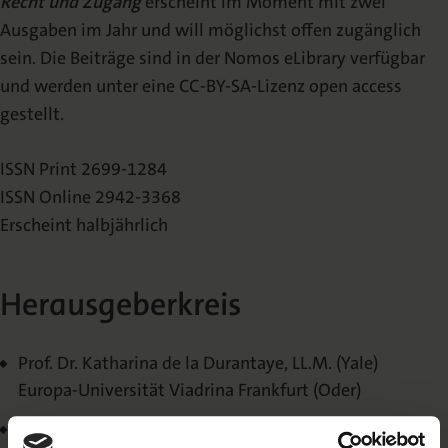
Recht und Zugang
erscheint im Moment mit zwei
Ausgaben im Jahr und will möglichst offen zugänglich
sein. Die Beiträge sind in der Nomos eLibrary verfügbar
und werden unter eine CC-BY-SA-Lizenz open access
gestellt.
ISSN Print 2699-1284
ISSN Online 2942-3368
Erscheint halbjährlich
Herausgeberkreis
Prof. Dr. Katharina de la Durantaye, LL.M. (Yale)
Europa-Universität Viadrina Frankfurt (Oder)
Prof. Dr. Ellen Euler, LL.M.