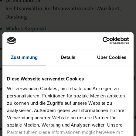
Dr. Eva Janotta
Rechtsanwältin, Rechtsanwaltskanzlei Muzikant,
Duisburg
Markus Karpinski
Rechtsanwalt, Lüdinghausen
Prof. Sabine Knickrehm
Vorsitzende Richterin am BSG a.D., Kassel
Zustimmung
Details
Über Cookies
Prof. Dr. Katharina von Koppenfels-Spies
Professorin an der Albert-Ludwigs-Universität, Freiburg
Diese Webseite verwendet Cookies
Dr. Thomas Meysen
Wir verwenden Cookies, um Inhalte und Anzeigen zu
personalisieren, Funktionen für soziale Medien anbieten
Heidelberg
zu können und die Zugriffe auf unsere Website zu
Dr. Albrecht Philipp
analysieren. Außerdem geben wir Informationen zu Ihrer
Rechtsanwalt und Fachanwalt für Sozialrecht, München
Verwendung unserer Website an unsere Partner für
soziale Medien, Werbung und Analysen weiter. Unsere
Dr. Markus Plantholz
Partner führen diese Informationen möglicherweise mit