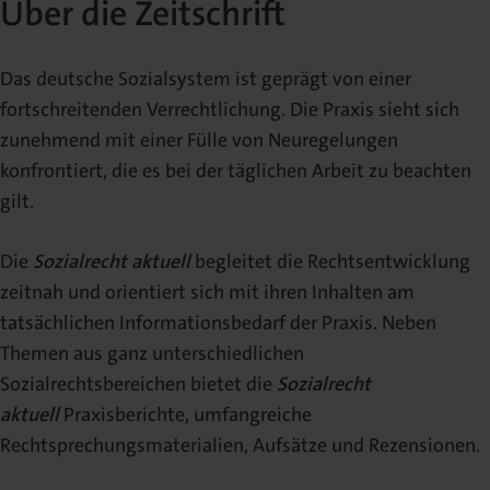
Über die Zeitschrift
Über die Zeitschrift
Herausgeberkreis
Das deutsche Sozialsystem ist geprägt von einer
Beirat
fortschreitenden Verrechtlichung. Die Praxis sieht sich
zunehmend mit einer Fülle von Neuregelungen
Redaktion
konfrontiert, die es bei der täglichen Arbeit zu beachten
gilt.
VERÖFFENTLICHEN
Die
Sozialrecht aktuell
begleitet die Rechtsentwicklung
zeitnah und orientiert sich mit ihren Inhalten am
Urheberrecht
tatsächlichen Informationsbedarf der Praxis. Neben
Mediadaten
Themen aus ganz unterschiedlichen
Sozialrechtsbereichen bietet die
Sozialrecht
aktuell
Praxisberichte, umfangreiche
Rechtsprechungsmaterialien, Aufsätze und Rezensionen.