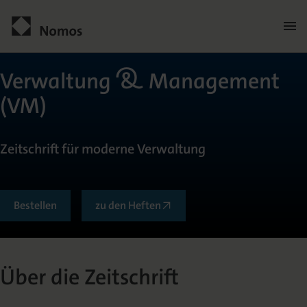
Men
öffn
Kontakt
Verwaltung & Management
(VM)
Zeitschrift für moderne Verwaltung
Bestellen
zu den Heften
Allgemein
Über die Zeitschrift
Über die Zeitschrift
Herausgeberkreis