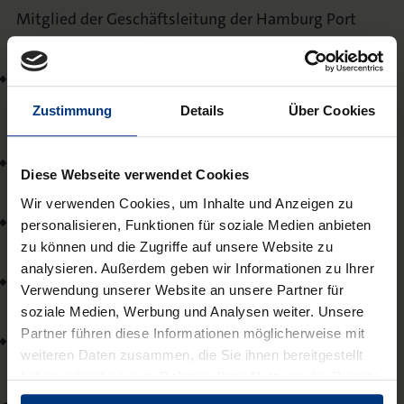
Mitglied der Geschäftsleitung der Hamburg Port
Authority Anstalt des öffentlichen Rechts, Hamburg
Prof. Dr. Christina Schaefer
Helmut-Schmidt-Universität der Bundeswehr,
Zustimmung
Details
Über Cookies
Hamburg
Kay Scheller
Diese Webseite verwendet Cookies
Präsident des Bundesrechnungshofes, Bonn
Wir verwenden Cookies, um Inhalte und Anzeigen zu
Prof. Dr. Reto Steiner
personalisieren, Funktionen für soziale Medien anbieten
ZHAW School of Management and Law, Winterthur
zu können und die Zugriffe auf unsere Website zu
analysieren. Außerdem geben wir Informationen zu Ihrer
Prof. Dr. Arthur Winter
Verwendung unserer Website an unsere Partner für
Donau-Universität Krems
soziale Medien, Werbung und Analysen weiter. Unsere
Partner führen diese Informationen möglicherweise mit
Christian Zahn
weiteren Daten zusammen, die Sie ihnen bereitgestellt
haben oder die sie im Rahmen Ihrer Nutzung der Dienste
gesammelt haben.