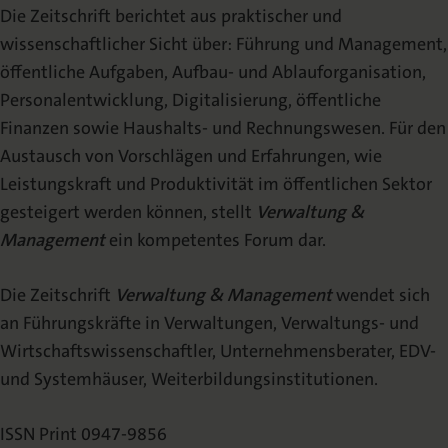
Die Zeitschrift berichtet aus praktischer und
Beirat
wissenschaftlicher Sicht über: Führung und Management,
Schriftleitung
öffentliche Aufgaben, Aufbau- und Ablauforganisation,
Personalentwicklung, Digitalisierung, öffentliche
Erscheinungshinweis
(TOC-Alert)
Finanzen sowie Haushalts- und Rechnungswesen. Für den
Austausch von Vorschlägen und Erfahrungen, wie
Veröffentlichen
Leistungskraft und Produktivität im öffentlichen Sektor
gesteigert werden können, stellt
Verwaltung &
Autorenhinweise
Management
ein kompetentes Forum dar.
Urheberrecht
Die Zeitschrift
Verwaltung & Management
wendet sich
an Führungskräfte in Verwaltungen, Verwaltungs- und
Mediadaten
Wirtschaftswissenschaftler, Unternehmensberater, EDV-
und Systemhäuser, Weiterbildungsinstitutionen.
ISSN Print 0947-9856