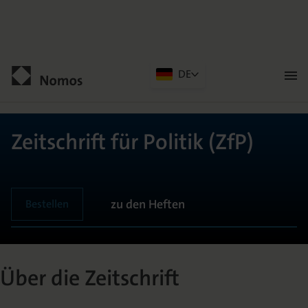
DE
Men
öffn
Kontakt
Zeitschrift für Politik (ZfP)
zu den Heften
Bestellen
Über die Zeitschrift
ALLGEMEIN