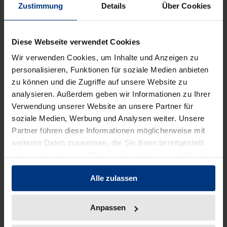
Zustimmung
Details
Über Cookies
Unknown Territory
2015 Auf dem Prüfstand: Ein
Diese Webseite verwendet Cookies
bedingungsloses Grundeinkommen
für Deutschland?
Wir verwenden Cookies, um Inhalte und Anzeigen zu
personalisieren, Funktionen für soziale Medien anbieten
2014 Rapide Politikwechsel in der
zu können und die Zugriffe auf unsere Website zu
Bundesrepublik
analysieren. Außerdem geben wir Informationen zu Ihrer
Verwendung unserer Website an unsere Partner für
2013 Der entmachtete Leviathan
soziale Medien, Werbung und Analysen weiter. Unsere
2011 Bildungspolitik im Umbruch
Partner führen diese Informationen möglicherweise mit
weiteren Daten zusammen, die Sie ihnen bereitgestellt
2009 Deutschlands Rolle in der Welt
haben oder die sie im Rahmen Ihrer Nutzung der Dienste
des 21. Jahrhunderts
gesammelt haben.
Alle zulassen
2008 100 Jahre »Zeitschrift für
Politik«
Anpassen
2006 Globale Probleme und