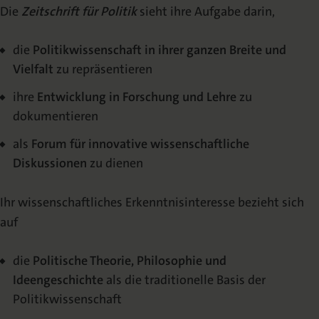
Über die Zeitschrift
Die
Zeitschrift für Politik
sieht ihre Aufgabe darin,
Herausgeberkreis
die
Politikwissenschaft in ihrer ganzen Breite und
Vielfalt
zu repräsentieren
Wissenschaftlicher Beirat
ihre
Entwicklung in Forschung und Lehre
zu
Redaktion
dokumentieren
Erscheinungshinweis
als
Forum für innovative wissenschaftliche
(TOC-Alert)
Diskussionen
zu dienen
Sonderbände
Ihr wissenschaftliches Erkenntnisinteresse bezieht sich
auf
VERÖFFENTLICHEN
die
Politische Theorie, Philosophie und
Autorenhinweise
Ideengeschichte
als die traditionelle Basis der
Open Access Publizieren
Politikwissenschaft