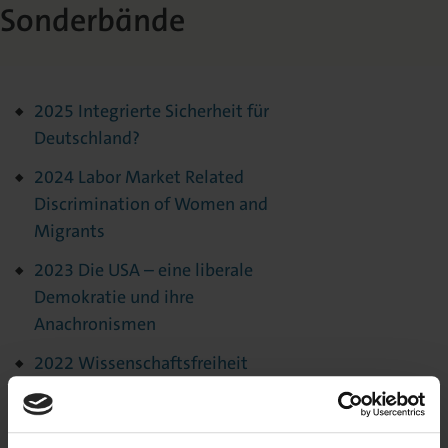
Sonderbände
2025 Integrierte Sicherheit für
Deutschland?
2024 Labor Market Related
Discrimination of Women and
Migrants
2023 Die USA – eine liberale
Demokratie und ihre
Anachronismen
2022 Wissenschaftsfreiheit
2018 Die Grenzen der Verfassung
2017 Austerity: A Journey to an