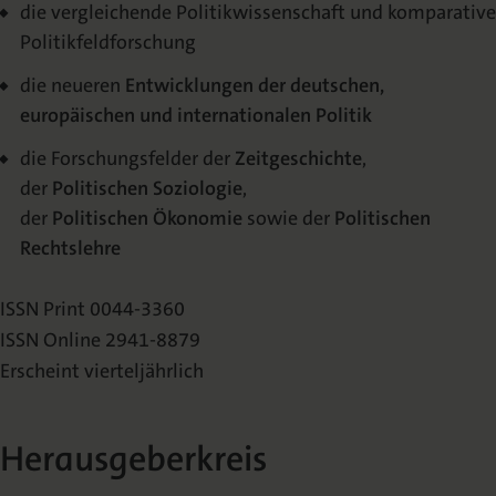
die vergleichende Politikwissenschaft und komparative
Veröffentlichungsrichtlinien
Politikfeldforschung
Begutachtungsprozess
die neueren
Entwicklungen der deutschen,
europäischen und internationalen Politik
Abstracting & Indexing
die Forschungsfelder der
Zeitgeschichte
,
Urheberrecht
der
Politischen Soziologie
,
Mediadaten
der
Politischen Ökonomie
sowie der
Politischen
Rechtslehre
ISSN Print 0044-3360
ISSN Online 2941-8879
Erscheint vierteljährlich
Herausgeberkreis