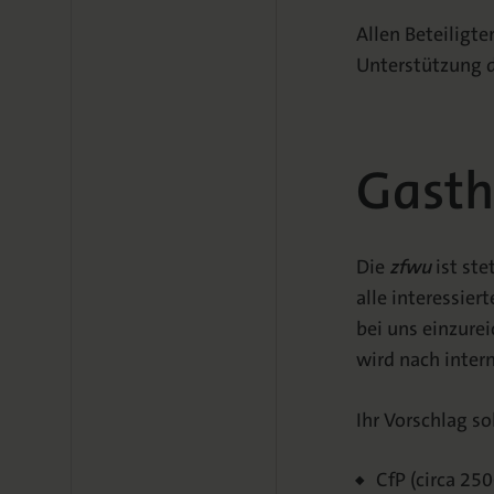
Allen Beteiligte
Unterstützung 
Gasth
Die
zfwu
ist ste
alle interessie
bei uns einzure
wird nach inter
Ihr Vorschlag s
CfP (circa 25