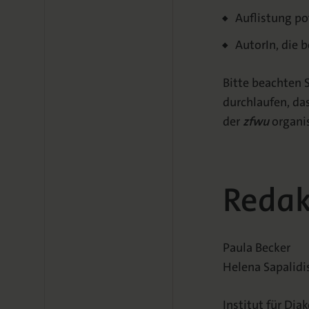
Auflistung po
AutorIn, die 
Bitte beachten S
durchlaufen, da
der
zfwu
organis
Redak
Paula Becker
Helena Sapalidi
Institut für D