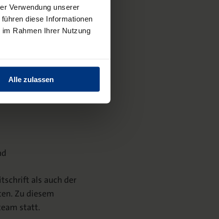
hrer Verwendung unserer
 führen diese Informationen
ie im Rahmen Ihrer Nutzung
Alle zulassen
nd
tschrift als auch der
lten. Zu diesem
eam statt.