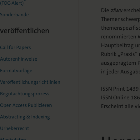
(TOC-Alert)
Die
zfwu
erschei
Sonderbände
Themenschwerpun
themenspezifisc
veröffentlichen
renommierten Wi
Hauptbeitrag un
Call for Papers
Rubrik „Praxis“ 
Autorenhinweise
ausgeprägtem Pr
Formatvorlage
in jeder Ausgabe
Veröffentlichungsrichtlinien
ISSN Print 143
Begutachtungsprozess
ISSN Online 18
Open Access Publizieren
Erscheint alle v
Abstracting & Indexing
Urheberrecht
Mediadaten