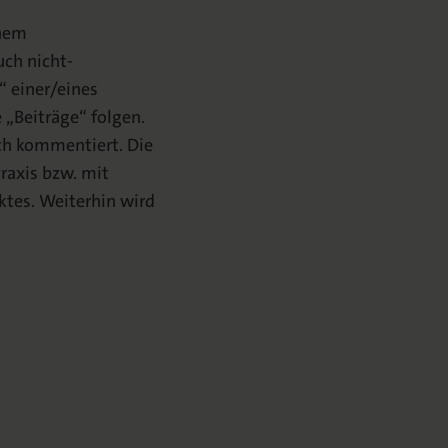
inem
ch nicht-
“ einer/eines
„Beiträge“ folgen.
sch kommentiert. Die
Praxis bzw. mit
ktes. Weiterhin wird