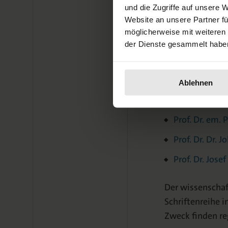
Prof. Dr. Eile
und die Zugriffe auf unsere 
Prof. Dr. em. 
Website an unsere Partner fü
möglicherweise mit weiteren
Prof. Dr. Fabi
der Dienste gesammelt habe
Prof. Dr. i.R.
Prof. Dr. Birge
Ablehnen
Prof. Dr. And
Prof. Dr. em. 
Prof. Dr. Dr. 
Prof. Dr. Jose
Der wissenschaft
Schriftenreihe 
Zweck finden re