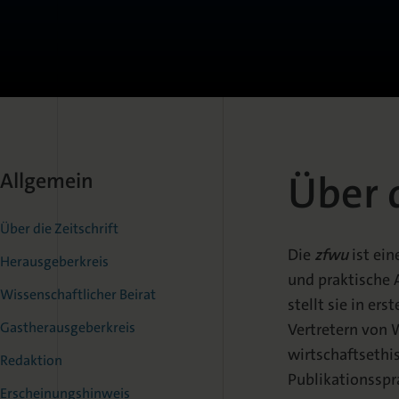
Über d
Allgemein
Über die Zeitschrift
Die
zfwu
ist ein
Herausgeberkreis
und praktische 
Wissenschaftlicher Beirat
stellt sie in er
Gastherausgeberkreis
Vertretern von W
wirtschaftsethi
Redaktion
Publikationsspr
Erscheinungshinweis