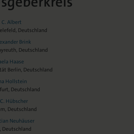
sgeberkreis
 C. Albert
ielefeld, Deutschland
Alexander Brink
ayreuth, Deutschland
haela Haase
tät Berlin, Deutschland
ina Hollstein
rfurt, Deutschland
c C. Hübscher
lm, Deutschland
stian Neuhäuser
 Deutschland