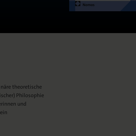
linäre theoretische
ischer) Philosophie
terinnen und
 ein