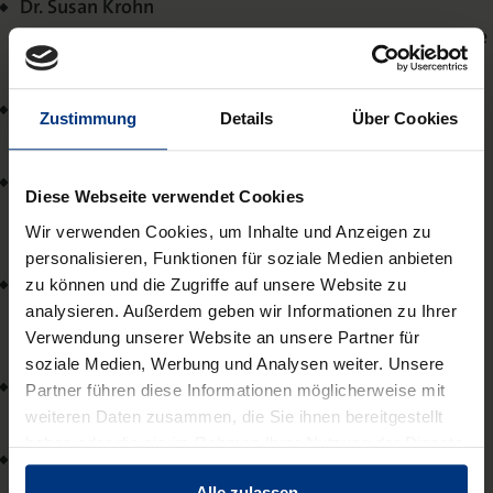
Dr. Susan Krohn
Bundesministerium für Umwelt, Naturschutz, nukleare
Sicherheit und Verbraucherschutz (BMUV)
Prof. Dr. Silke R. Laskowski
Zustimmung
Details
Über Cookies
Universität Kassel
PD Dr. Till Markus
Diese Webseite verwendet Cookies
Helmholtz-Zentrum für Umweltforschung – UFZ,
Wir verwenden Cookies, um Inhalte und Anzeigen zu
Leipzig
personalisieren, Funktionen für soziale Medien anbieten
Dr. Moritz Reese
zu können und die Zugriffe auf unsere Website zu
Helmholtz-Zentrum für Umweltforschung – UFZ,
analysieren. Außerdem geben wir Informationen zu Ihrer
Verwendung unserer Website an unsere Partner für
Leipzig
soziale Medien, Werbung und Analysen weiter. Unsere
Dr. Nadja Salzborn
Partner führen diese Informationen möglicherweise mit
Umweltbundesamt, Dessau
weiteren Daten zusammen, die Sie ihnen bereitgestellt
haben oder die sie im Rahmen Ihrer Nutzung der Dienste
Prof. Dr. Sabine Schlacke
gesammelt haben.
Universität Greifswald
Alle zulassen