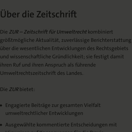
Über die Zeitschrift
Über die Zeitschrift
Herausgeber | Redaktion
Schriftleitung | Redaktion
Die
ZUR – Zeitschrift für Umweltrecht
kombiniert
größtmögliche Aktualität, zuverlässige Berichterstattung
über die wesentlichen Entwicklungen des Rechtsgebiets
VERÖFFENTLICHEN
und wissenschaftliche Gründlichkeit; sie festigt damit
ihren Ruf und ihren Anspruch als führende
Autorenhinweise
Umweltrechtszeitschrift des Landes.
Urheberrecht
Die
ZUR
bietet:
Mediadaten
Engagierte Beiträge zur gesamten Vielfalt
umweltrechtlicher Entwicklungen
Ausgewählte kommentierte Entscheidungen mit