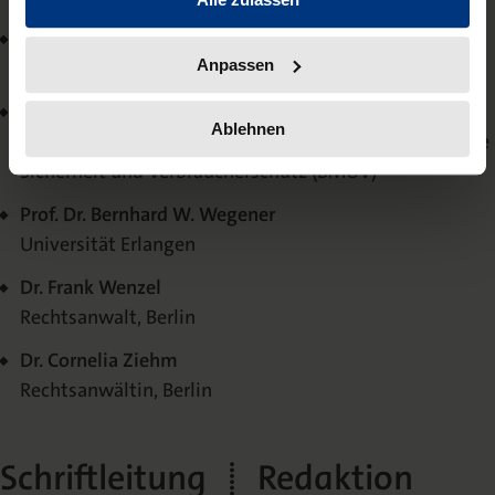
Prof. Dr. Peter Schütte
Anpassen
Rechtsanwalt, Bremen
Dr. Heidi Stockhaus
Ablehnen
Bundesministerium für Umwelt, Naturschutz, nukleare
Sicherheit und Verbraucherschutz (BMUV)
Prof. Dr. Bernhard W. Wegener
Universität Erlangen
Dr. Frank Wenzel
Rechtsanwalt, Berlin
Dr. Cornelia Ziehm
Rechtsanwältin, Berlin
Schriftleitung | Redaktion