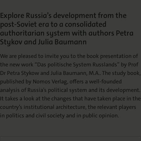
Die Nomos Verlagsgesellschaft
Fachbücher für Jurist:innen
Jetzt Autor:in werden
Themenwelten und Newsletter
Wissenschaftlich Publizieren
Explore Russia’s development from the
post-Soviet era to a consolidated
Service
Ansprechpartner:innen
Blog
Presse
Rechtswissenschaft
Das Lektorat
rund um Ihre Publikation
Presse & Rezensionswesen
authoritarian system with authors Petra
Shop
Stykov and Julia Baumann
News
Dozentenservice
Sozialwissenschaften
Open Access
Podcast
We are pleased to invite you to the book presentation of
Neuigkeiten & Aktuelles
Belegexemplar für Lehrende
the new work “Das politische System Russlands” by Prof
Dr Petra Stykow and Julia Baumann, M.A.. The study book,
Karriere
Mediadaten
Geisteswissenschaften
published by Nomos Verlag, offers a well-founded
Ihre Einstiegsmöglichkeiten
Werben in Fachzeitschriften
analysis of Russia’s political system and its development.
It takes a look at the changes that have taken place in the
Termine
Inlibra
Kataloge
country’s institutional architecture, the relevant players
Nomos für Sie vor Ort
Die digitale Bibliothek
Aktuelle Prospekte zum Download
in politics and civil society and in public opinion.
NomosEvents
FAQ
Online und Live
Häufige Fragen