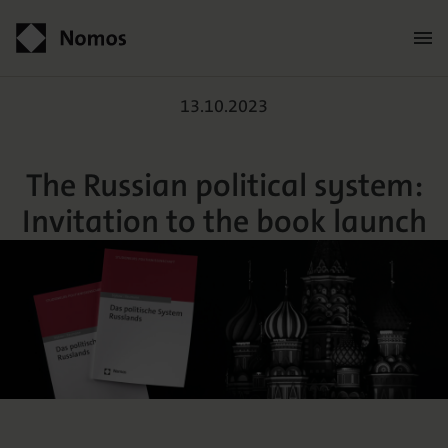
The Russian political sys
Contact
13.10.2023
The Russian political system:
Invitation to the book launch
Der Verlag
Programm
Über uns
Praxisliteratur
Wissenschaftlich publizieren
Themenwelten