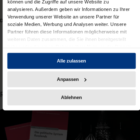
können und die Zugriffe auf unsere Website zu
analysieren. Außerdem geben wir Informationen zu Ihrer
Verwendung unserer Website an unsere Partner für
Diesen Beitrag teilen:
soziale Medien, Werbung und Analysen weiter. Unsere
Partner führen diese Informationen möglicherweise mit
weiteren Daten zusammen, die Sie ihnen bereitgestellt
Mail
Facebook
X
LinkedIn
haben oder die sie im Rahmen Ihrer Nutzung der Dienste
gesammelt haben.
Alle zulassen
Anpassen
Related Articles
Ablehnen