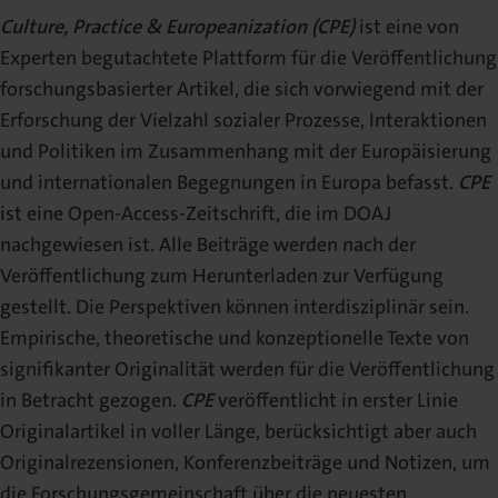
Über die Zeitschrift
Culture, Practice & Europeanization (CPE)
ist eine von
Experten begutachtete Plattform für die Veröffentlichung
Herausgeber:innen
forschungsbasierter Artikel, die sich vorwiegend mit der
Beirat
Erforschung der Vielzahl sozialer Prozesse, Interaktionen
und Politiken im Zusammenhang mit der Europäisierung
Internationaler Beirat
und internationalen Begegnungen in Europa befasst.
CPE
Redaktion
ist eine Open-Access-Zeitschrift, die im DOAJ
nachgewiesen ist. Alle Beiträge werden nach der
Sonderbände
Veröffentlichung zum Herunterladen zur Verfügung
gestellt. Die Perspektiven können interdisziplinär sein.
Erscheinungshinweis
(TOC-Alert)
Empirische, theoretische und konzeptionelle Texte von
signifikanter Originalität werden für die Veröffentlichung
in Betracht gezogen.
CPE
veröffentlicht in erster Linie
VERÖFFENTLICHEN
Originalartikel in voller Länge, berücksichtigt aber auch
Originalrezensionen, Konferenzbeiträge und Notizen, um
Call For Papers
die Forschungsgemeinschaft über die neuesten