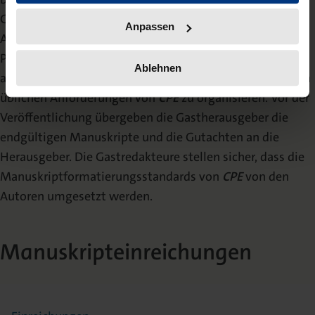
Gastredakteure eine besondere Expertise besitzen. Die
Anpassen
Aufgabe der Redakteure besteht darin, einen Call for
Papers zu verfassen und zu verbreiten, die Beiträge
Ablehnen
auszuwählen und den Begutachtungsprozess gemäß den
üblichen Anforderungen von
CPE
zu organisieren. Vor der
Veröffentlichung übergeben die Gastherausgeber die
endgültigen Manuskripte und die Gutachten an die
Herausgeber. Die Gastredakteure stellen sicher, dass die
Manuskriptformatierungsstandards von
CPE
von den
Autoren umgesetzt werden.
Manuskripteinreichungen