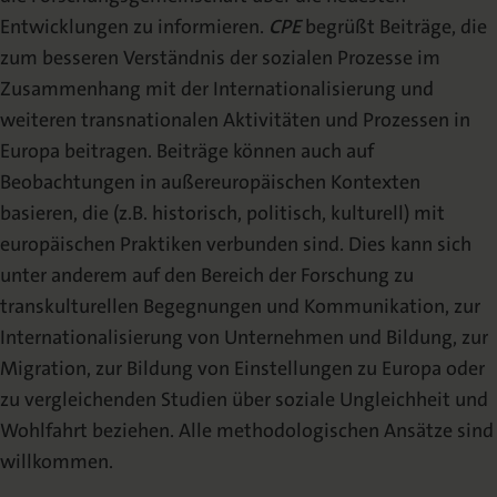
Autorenhinweise
Entwicklungen zu informieren.
CPE
begrüßt Beiträge, die
zum besseren Verständnis der sozialen Prozesse im
Templates
Zusammenhang mit der Internationalisierung und
Hinweise für Gastherausgeber
weiteren transnationalen Aktivitäten und Prozessen in
Europa beitragen. Beiträge können auch auf
Manuskripteinreichungen
Beobachtungen in außereuropäischen Kontexten
basieren, die (z.B. historisch, politisch, kulturell) mit
Zusatzmaterial
europäischen Praktiken verbunden sind. Dies kann sich
Open Access-Politik
unter anderem auf den Bereich der Forschung zu
transkulturellen Begegnungen und Kommunikation, zur
Abstracting & Indexing
Internationalisierung von Unternehmen und Bildung, zur
Publikationsethik
Migration, zur Bildung von Einstellungen zu Europa oder
zu vergleichenden Studien über soziale Ungleichheit und
Peer Review Prozess
Wohlfahrt beziehen. Alle methodologischen Ansätze sind
willkommen.
Urheberrecht