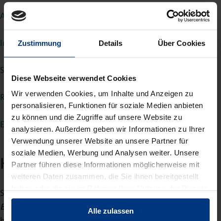
Articles
Interviews
Zustimmung
Details
Über Cookies
Speeches
Diese Webseite verwendet Cookies
Wir verwenden Cookies, um Inhalte und Anzeigen zu
Reviews
personalisieren, Funktionen für soziale Medien anbieten
zu können und die Zugriffe auf unsere Website zu
Editorials
analysieren. Außerdem geben wir Informationen zu Ihrer
Verwendung unserer Website an unsere Partner für
soziale Medien, Werbung und Analysen weiter. Unsere
Hinweise für Gastherausgeber
Partner führen diese Informationen möglicherweise mit
weiteren Daten zusammen, die Sie ihnen bereitgestellt
haben oder die sie im Rahmen Ihrer Nutzung der Dienste
Sonderhefte sind Ausgaben von
Culture, Practice &
gesammelt haben.
Europeanizatio
n, die einen spezifischen Fokus auf ein
Alle zulassen
bestimmtes Thema oder Feld legen, für das die