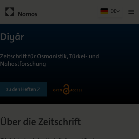
DE
Men
öffn
Kontakt
Diyâr
Zeitschrift für Osmanistik, Türkei- und
Nahostforschung
zu den Heften
Allgemein
Über die Zeitschrift
Über die Zeitschrift
Herausgeberkreis