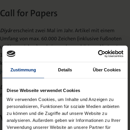
Call for Papers
Diyâr
erscheint zwei Mal im Jahr. Artikel mit einem
Umfang von max. 60.000 Zeichen (inklusive Fußnoten
und Leerzeichen) und einem dazugehörigen Abstract von
150-200 Wörtern sowie (bis zu) 6 Schlagwörtern
können jederzeit bei
Julia Fröhlich (diyar@nomos-
Zustimmung
Details
Über Cookies
journals.de)
eingereicht werden.
Diyâr
publiziert Beiträge in deutscher, englischer und
Diese Webseite verwendet Cookies
französischer Sprache.
Wir verwenden Cookies, um Inhalte und Anzeigen zu
personalisieren, Funktionen für soziale Medien anbieten
zu können und die Zugriffe auf unsere Website zu
Veröffentlichungsrichtlinien
analysieren. Außerdem geben wir Informationen zu Ihrer
Verwendung unserer Website an unsere Partner für