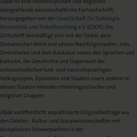
Diyâr
ist eine interdisziplinäre und Regionen
Redaktion
übergreifende wissenschaftliche Fachzeitschrift,
herausgegeben von der
Gesellschaft für Turkologie,
Erweiterte Redaktion
Osmanistik und Türkeiforschung e.V.
(GTOT). Die
Zeitschrift beschäftigt sich mit der Türkei, dem
Online-Zugang
Osmanischen Reich und seinen Nachfolgestaaten, Iran,
Erscheinungshinweis
Zentralasien und dem Kaukasus sowie den Sprachen und
(TOC-Alert)
Kulturen, der Geschichte und Gegenwart der
Veröffentlichen
unterschiedlichen turk- und iranischsprachigen
Volksgruppen, Dynastien und Staaten sowie anderer in
Call for Papers
diesen Staaten lebender ethnolinguistischer und
religiöser Gruppen.
Veröffentlichungsrichtlinien
Diyâr
veröffentlicht unpublizierte Originalbeiträge aus
Autorenhinweise | Style Guide
den Geistes-, Kultur- und Sozialwissenschaften mit
disziplinären Schwerpunkten in der
Hinweise für Gastherausgeber:innen