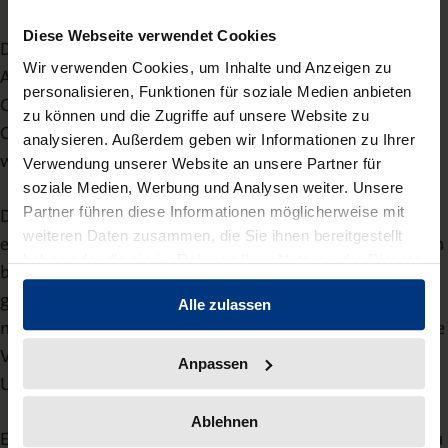
Diese Webseite verwendet Cookies
Die Zeitschrift erscheint ab dem Jahrgang 2021 Open
Wir verwenden Cookies, um Inhalte und Anzeigen zu
Access.
personalisieren, Funktionen für soziale Medien anbieten
Gemäß der Absicht der Herausgeber ermöglicht das
zu können und die Zugriffe auf unsere Website zu
Open-Access-Publizieren den freien Zugang zu
analysieren. Außerdem geben wir Informationen zu Ihrer
wissenschaftlichen Publikationen.
Verwendung unserer Website an unsere Partner für
soziale Medien, Werbung und Analysen weiter. Unsere
Partner führen diese Informationen möglicherweise mit
Das Recht zur Nach-Nutzung der Texte und Abbildungen
weiteren Daten zusammen, die Sie ihnen bereitgestellt
ergibt sich aus der CC-Lizenz, die den einzelnen Beiträgen
haben oder die sie im Rahmen Ihrer Nutzung der Dienste
beigefügt ist. Fehlt eine explizite Angabe der Lizenz,
gesammelt haben.
greift eine CC-BY-Lizenz. Eine darüber hinausgehende,
Alle zulassen
nicht ausdrücklich vom Urheberrechtsgesetz zugelassene
Verwertung bedarf der vorherigen Zustimmung der
Anpassen
Urheber:innen bzw. des Verlages.
Ablehnen
Eine
CC BY-Lizenz
erlaubt es, die Inhalte der Zeitschrift zu