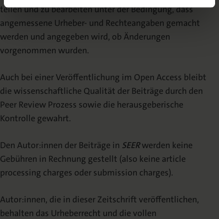
teilen und zu bearbeiten unter der Bedingung, dass
angemessene Urheber- und Rechteangaben gemacht
werden und angegeben wird, ob Änderungen
vorgenommen wurden.
Auch bei einer Veröffentlichung im Open Access bleibt
die wissenschaftliche Qualität der Beiträge durch den
Peer Review Prozess sowie die herausgeberische
Kontrolle gewahrt.
Den Autor:innen der Beiträge in
SEER
werden keine
Gebühren in Rechnung gestellt (also keine article
processing charges oder submission charges).
Autor:innen, die in dieser Zeitschrift veröffentlichen,
behalten das Urheberrecht und die vollen