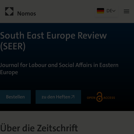
DE
Men
öffn
Kontakt
South East Europe Review
(SEER)
Journal for Labour and Social Affairs in Eastern
Europe
Allgemein
Bestellen
zu den Heften
Über die Zeitschrift
Herausgeberkreis
Über die Zeitschrift