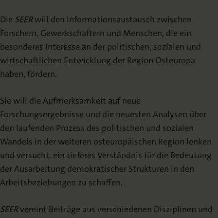
Beirat
Die
SEER
will den Informationsaustausch zwischen
Forschern, Gewerkschaftern und Menschen, die ein
Redaktion
besonderes Interesse an der politischen, sozialen und
Erscheinungshinweis
wirtschaftlichen Entwicklung der Region Osteuropa
(TOC-Alert)
haben, fördern.
Sonderbände
Sie will die Aufmerksamkeit auf neue
Veröffentlichen
Forschungsergebnisse und die neuesten Analysen über
den laufenden Prozess des politischen und sozialen
Autorenhinweise
Wandels in der weiteren osteuropäischen Region lenken
und versucht, ein tieferes Verständnis für die Bedeutung
Open Access Policy
der Ausarbeitung demokratischer Strukturen in den
Arbeitsbeziehungen zu schaffen.
Begutachtungsprozess
Abstracting & Indexing
SEER
vereint Beiträge aus verschiedenen Disziplinen und