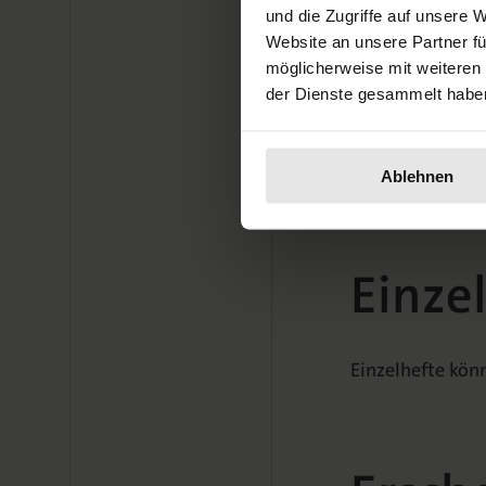
und die Zugriffe auf unsere 
Senckenberganl
Website an unsere Partner fü
60325 Frankfur
möglicherweise mit weiteren
der Dienste gesammelt habe
E-Mail:
westend
Bitte senden Si
Ablehnen
Einze
Einzelhefte kön