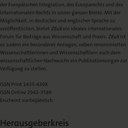
der Europäischen Integration, des Europarechts und des
Redaktion | Schriftleitung
internationalen Rechts in seiner ganzen Breite. Mit der
Erscheinungshinweis
Möglichkeit, in deutscher und englischer Sprache zu
(TOC-Alert)
veröffentlichen, bietet
ZEuS
ein ideales internationales
Sonderbände
Forum für Beiträge aus Wissenschaft und Praxis.
ZEuS
ist
es zudem ein besonderes Anliegen, neben renommierten
Veröffentlichen
Wissenschaftlerinnen und Wissenschaftlern auch dem
wissenschaftlichen Nachwuchs ein Publikationsorgan zur
Autorenhinweise
Verfügung zu stellen.
Veröffentlichungsrichtlinien
ISSN Print 1435-439X
ISSN Online 2942-3589
Open Access Policy
Erscheint vierteljährlich
Begutachtungsprozess
Herausgeberkreis
Abstracting & Indexing