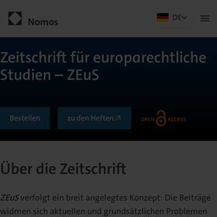
DE
Men
öffn
Kontakt
Zeitschrift für europarechtliche
Studien – ZEuS
Bestellen
zu den Heften
Allgemein
Über die Zeitschrift
Über die Zeitschrift
ZEuS
verfolgt ein breit angelegtes Konzept: Die Beiträge
Herausgeberkreis
widmen sich aktuellen und grundsätzlichen Problemen