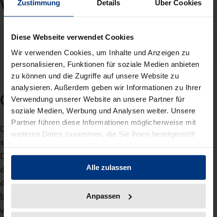
Veröffentlichungsrichtlinien
Zustimmung
Details
Über Cookies
Diese Webseite verwendet Cookies
Veröffentlichungsrichtlinien
Wir verwenden Cookies, um Inhalte und Anzeigen zu
personalisieren, Funktionen für soziale Medien anbieten
zu können und die Zugriffe auf unsere Website zu
analysieren. Außerdem geben wir Informationen zu Ihrer
Open Access Policy
Verwendung unserer Website an unsere Partner für
soziale Medien, Werbung und Analysen weiter. Unsere
Partner führen diese Informationen möglicherweise mit
Die
Zeitschrift für europarechtliche Studien (ZEuS)
wird
weiteren Daten zusammen, die Sie ihnen bereitgestellt
seit 2024 als Open Access Zeitschrift veröffentlicht.
haben oder die sie im Rahmen Ihrer Nutzung der Dienste
Davor war sie eine reine Subskriptions-Zeitschrift. Mit
gesammelt haben.
Alle zulassen
dem Switch zum Open Access-Publizieren wurden auch
die älteren Jahrgänge frei zugänglich gestellt. Die Hefte
bis zurück ins Jahr 2000 sind unter einer CC-BY-Lizenz
Anpassen
verfügbar. Die Zeitschrift erscheint nach wie vor auch in