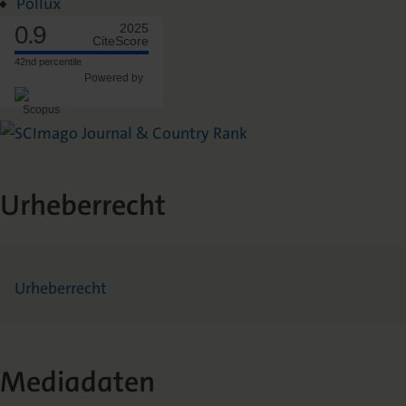
Pollux
0.9
2025
CiteScore
42nd percentile
Powered by
Urheberrecht
Urheberrecht
Mediadaten