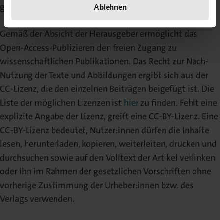
gedruckter Form.
Ablehnen
Gemäß der Absicht der Herausgeber ermöglicht das
Open-Access-Publizieren den freien Zugang zu
wissenschaftlichen Publikationen. Das Recht zur Nach-
Nutzung der Texte und Abbildungen ergibt sich aus der
CC-Lizenz, die den einzelnen Beiträgen beigefügt ist. Die
Liste der möglichen Lizenzen ist
hier
zu finden. Fehlt eine
explizite Angabe der Lizenz, greift eine CC-BY-Lizenz. Eine
CC-BY-Lizenz bedeutet, Nutzer:innen dürfen die Inhalte
lesen, herunterladen, kopieren, weiterleiten, drucken und
durchsuchen sowie auf den Volltext der Artikel verlinken
oder ihn im Rahmen der gesetzlichen Vorschriften ohne
vorherige Zustimmung der Urheber:innen bzw. des
Verlags verwenden.