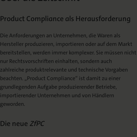
Über die Zeitschrift
Schriftleitung und Redaktion
Product Compliance als Herausforderung
Herausgeberbeirat
Die Anforderungen an Unternehmen, die Waren als
Hersteller produzieren, importieren oder auf dem Markt
VERÖFFENTLICHEN
bereitstellen, werden immer komplexer. Sie müssen nicht
nur Rechtsvorschriften einhalten, sondern auch
Autorenhinweise
zahlreiche produktrelevante und technische Vorgaben
beachten. „Product Compliance“ ist damit zu einer
Hinweise zum Urheberrecht
grundlegenden Aufgabe produzierender Betriebe,
importierender Unternehmen und von Händlern
Mediadaten
geworden.
ARCHIV
Die neue
ZfPC
Archiv | 2026