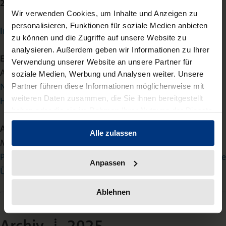
2026 | Heft 1
Wir verwenden Cookies, um Inhalte und Anzeigen zu
personalisieren, Funktionen für soziale Medien anbieten
Inhaltsverzeichnis
zu können und die Zugriffe auf unsere Website zu
analysieren. Außerdem geben wir Informationen zu Ihrer
Editorial
Verwendung unserer Website an unsere Partner für
Anita Bell/Thomas Klindt/Susanne Wende
soziale Medien, Werbung und Analysen weiter. Unsere
Neues Jahr – neue Product Compliance-
Partner führen diese Informationen möglicherweise mit
weiteren Daten zusammen, die Sie ihnen bereitgestellt
Herausforderungen!
haben oder die sie im Rahmen Ihrer Nutzung der Dienste
gesammelt haben.
Aufsätze
Alle zulassen
Meik Thöne/Joel C. Merten
Produktsicherheit als Schutzgesetz – die unionsrechtliche
Anpassen
Überformung des § 823 Abs. 2 BGB
Ablehnen
Archiv | 2025