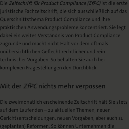
Die
Zeitschrift für Product Compliance (ZfPC)
ist die erste
Archiv | 2025
juristische Fachzeitschrift, die sich ausschließlich auf das
Querschnittsthema Product Compliance und ihre
Archiv | 2024
praktischen Anwendungsprobleme konzentriert. Sie legt
dabei ein weites Verständnis von Product Compliance
Archiv | 2023
zugrunde und macht nicht Halt vor dem oftmals
Archiv | 2022
unübersichtlichen Geflecht rechtlicher und rein
technischer Vorgaben. So behalten Sie auch bei
komplexen Fragestellungen den Durchblick.
Mit der
ZfPC
nichts mehr verpassen
Die zweimonatlich erscheinende Zeitschrift hält Sie stets
auf dem Laufenden – zu aktuellen Themen, neuen
Gerichtsentscheidungen, neuen Vorgaben, aber auch zu
(geplanten) Reformen. So können Unternehmen die