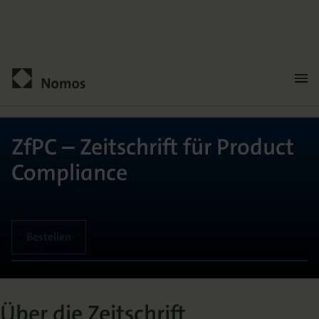
Men
öffn
Kontakt
ZfPC – Zeitschrift für Product
Compliance
Bestellen
ALLGEMEIN
Über die Zeitschrift