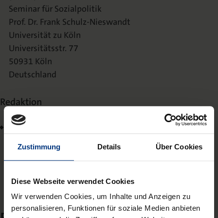
Seminar für Sozialpolitik
Prof. Dr. Frank Schulz-Nieswandt
Universität zu Köln
Universitätsstr. 77
50931 Köln
Deutschland
Redaktion
Leonie Weigner, B.Sc.
Universität zu Köln, Deutschland
Zustimmung
Details
Über Cookies
E-Mail:
zgug@nomos-journals.de
Telefon: +49 (0)172 – 622 7743
Diese Webseite verwendet Cookies
Wir verwenden Cookies, um Inhalte und Anzeigen zu
personalisieren, Funktionen für soziale Medien anbieten