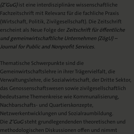
(Z’GuG)
ist eine interdisziplinäre wissenschaftliche
Schriftleitung | Redaktion
Fachzeitschrift mit Relevanz für die fachliche Praxis
Erscheinungshinweis
(Wirtschaft, Politik, Zivilgesellschaft). Die Zeitschrift
(TOC-Alert)
erscheint als Neue Folge der
Zeitschrift für öffentliche
Sonderhefte
und gemeinwirtschaftliche Unternehmen (ZögU) –
Journal for Public and Nonprofit Services
.
Veröffentlichen
Thematische Schwerpunkte sind die
Call for Papers
Gemeinwirtschaftslehre in ihrer Trägervielfalt, die
Verwaltungslehre, die Sozialwirtschaft, der Dritte Sektor,
Autorenhinweise
das Genossenschaftswesen sowie zivilgesellschaftlich
bedeutsame Themenkreise wie Kommunalisierung,
Open Access Publizieren
Nachbarschafts- und Quartierskonzepte,
Netzwerkentwicklungen und Sozialraumbildung.
Abstracting & Indexing
Die
Z’GuG
steht grundlegendenden theoretischen und
Urheberrecht
methodologischen Diskussionen offen und nimmt