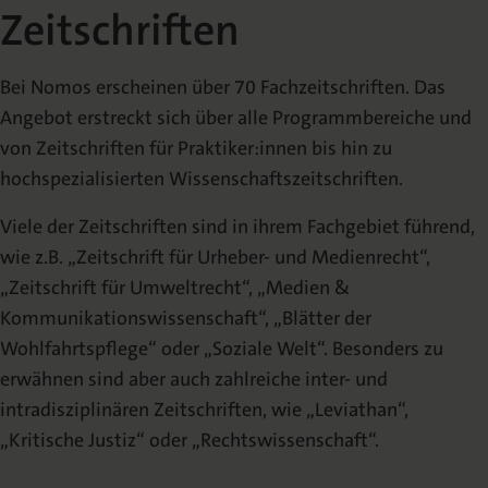
Zeitschriften
Die Nomos Verlagsgesellschaft
Fachbücher für Jurist:innen
Jetzt Autor:in werden
Themenwelten und Newsletter
Wissenschaftlich publizieren
Service
Ansprechpartner:innen
Blog
Presse
Bei Nomos erscheinen über 70 Fachzeitschriften. Das
Rechtswissenschaft
Das Lektorat
rund um Ihre Publikation
Presse & Rezensionswesen
Angebot erstreckt sich über alle Programmbereiche und
Shop
von Zeitschriften für Praktiker:innen bis hin zu
News
Dozentenservice
hochspezialisierten Wissenschaftszeitschriften.
Sozialwissenschaften
Open Access
Podcast
Neuigkeiten & Aktuelles
Belegexemplar für Lehrende
Viele der Zeitschriften sind in ihrem Fachgebiet führend,
wie z.B. „Zeitschrift für Urheber- und Medienrecht“,
Karriere
Mediadaten
Geisteswissenschaften
Ihre Einstiegsmöglichkeiten
Werben in Fachzeitschriften
„Zeitschrift für Umweltrecht“, „Medien &
Kommunikationswissenschaft“, „Blätter der
Wohlfahrtspflege“ oder „Soziale Welt“. Besonders zu
Termine
Inlibra
Kataloge
Nomos für Sie vor Ort
Die digitale Bibliothek
Aktuelle Prospekte zum Download
erwähnen sind aber auch zahlreiche inter- und
intradisziplinären Zeitschriften, wie „Leviathan“,
NomosEvents
FAQ
„Kritische Justiz“ oder „Rechtswissenschaft“.
Online und Live
Häufige Fragen