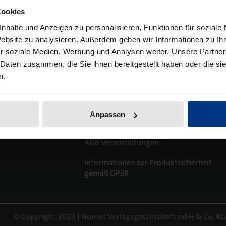
Cookies
nhalte und Anzeigen zu personalisieren, Funktionen für soziale
Website zu analysieren. Außerdem geben wir Informationen zu I
r soziale Medien, Werbung und Analysen weiter. Unsere Partner
 Daten zusammen, die Sie ihnen bereitgestellt haben oder die s
n.
tlinien
Hinweisgebersystem der Mediengruppe
Anpassen
C.H.BECK
iheitserklärung
AGB Veranstaltungen
m
Informationen zur Produktsicherheit
gemäß GPSR
© Copyright 2023 | Nomos Verlagsgesellschaft mbH & Co. KG