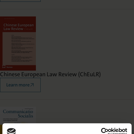
Chinese European Law Review (ChEuLR)
Learn more