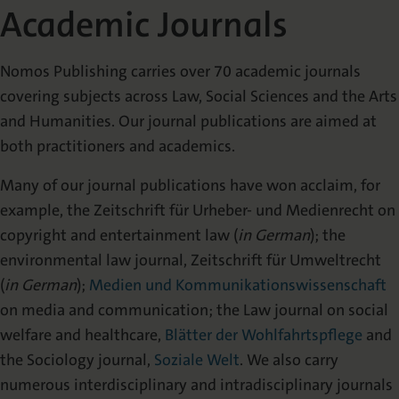
Academic Journals
Die Nomos Verlagsgesellschaft
Fachbücher für Jurist:innen
Jetzt Autor:in werden
Themenwelten und Newsletter
Wissenschaftlich publizieren
Service
Ansprechpartner:innen
Blog
Presse
Nomos Publishing carries over 70 academic journals
Rechtswissenschaft
Das Lektorat
rund um Ihre Publikation
Presse & Rezensionswesen
covering subjects across Law, Social Sciences and the Arts
Shop
and Humanities. Our journal publications are aimed at
News
Dozentenservice
both practitioners and academics.
Sozialwissenschaften
Open Access
Podcast
Neuigkeiten & Aktuelles
Belegexemplar für Lehrende
Many of our journal publications have won acclaim, for
example, the Zeitschrift für Urheber- und Medienrecht on
Karriere
Mediadaten
Geisteswissenschaften
Ihre Einstiegsmöglichkeiten
Werben in Fachzeitschriften
copyright and entertainment law (
in German
); the
environmental law journal, Zeitschrift für Umweltrecht
(
in German
);
Medien und Kommunikationswissenschaft
Termine
Inlibra
Kataloge
Nomos für Sie vor Ort
Die digitale Bibliothek
Aktuelle Prospekte zum Download
on media and communication; the Law journal on social
welfare and healthcare,
Blätter der Wohlfahrtspflege
and
NomosEvents
FAQ
the Sociology journal,
Soziale Welt
. We also carry
Online und Live
Häufige Fragen
numerous interdisciplinary and intradisciplinary journals