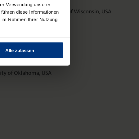
hrer Verwendung unserer
 & Life Sciences, University of Wisconsin, USA
 führen diese Informationen
ie im Rahmen Ihrer Nutzung
 Schwitzerland
Alle zulassen
paign, USA
ity of Oklahoma, USA