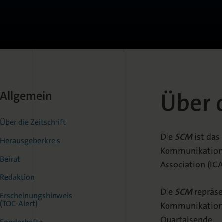
Über d
Allgemein
Über die Zeitschrift
Die
SCM
ist das
Herausgeberkreis
Kommunikationsw
Beirat
Association (ICA
Redaktion
Die
SCM
repräse
Erscheinungshinweis
(TOC-Alert)
Kommunikationsw
Quartalsende.
Sonderhefte