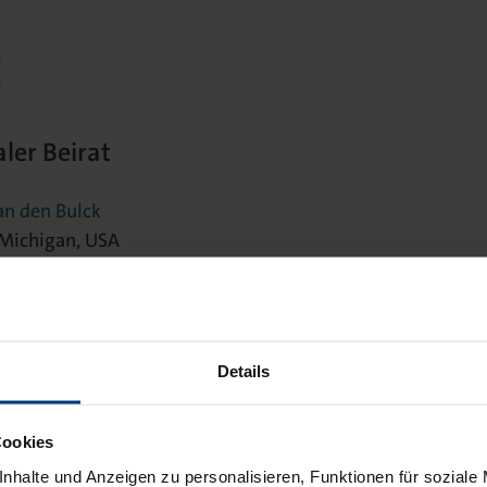
t
ler Beirat
van den Bulck
 Michigan, USA
oldina Fortunati
cation of the University of Udine, Italy
e Josephi
Details
niversity, Australia
n Mansell
Cookies
 of Economics and Political Sciene, UK
nhalte und Anzeigen zu personalisieren, Funktionen für soziale