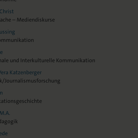
Christ
ache – Mediendiskurse
eussing
Kommunikation
ne
nale und Interkulturelle Kommunikation
 Vera Katzenberger
ik/Journalismusforschung
en
ationsgeschichte
 M.A.
dagogik
Mede