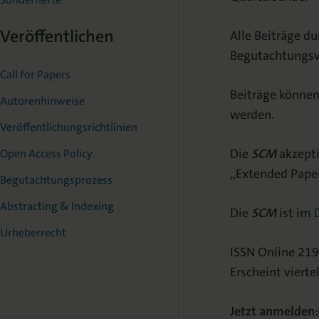
Veröffentlichen
Alle Beiträge d
Begutachtungsv
Call for Papers
Beiträge können
Autorenhinweise
werden.
Veröffentlichungsrichtlinien
Die
SCM
akzepti
Open Access Policy
„Extended Paper
Begutachtungsprozess
Abstracting & Indexing
Die
SCM
ist im
Urheberrecht
ISSN Online 21
Erscheint viertel
Jetzt anmelden