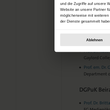
Prof. Dr. Diet
und die Zugriffe auf unsere 
Department of
Website an unsere Partner fü
möglicherweise mit weiteren
Prof. Dr. Peter
der Dienste gesammelt habe
Director, Ins
Prof. Dr. em.
Ablehnen
Department of
Prof. Dr. Kate
Gaylord Coll
Prof. em. Dr.
Department of
DGPuK Beir
Prof. Dr. Britt
FG Medienök