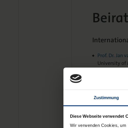
Beira
Internationa
Prof. Dr. Jan 
University of
Prof. Dr. Leop
Faculty of Edu
Prof. Dr. Beat
Zustimmung
Edith Cowan U
Prof. Dr. Robi
Diese Webseite verwendet 
London School
Wir verwenden Cookies, um I