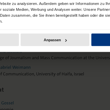
ram A. Scheufele
Website zu analysieren. Außerdem geben wir Informationen zu I
 Life Sciences Communication und College of Agricultural
r soziale Medien, Werbung und Analysen weiter. Unsere Partner
 Daten zusammen, die Sie ihnen bereitgestellt haben oder die s
 J. Schulz
n.
titute of Communication and Health, University of Lugano,
 David Tewksbury
Anpassen
 Communication, University of Illinois at Urabana-Cham
rina Tsetsura
ege of Journalism and Mass Communication at the Univers
 Gabriel Weimann
 Communication, University of Haifa, Israel
at
a Gossel
onomie