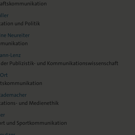
haftskommunikation
ller
tion und Politik
dne Neureiter
munikation
mann-Lenz
der Publizistik- und Kommunikationswissenschaft
 Ort
itskommunikation
s Rademacher
tions- und Medienethik
ner
rt und Sportkommunikation
rnutzer