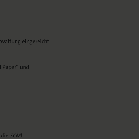
rwaltung eingereicht
l Paper“ und
 die
SCM
!