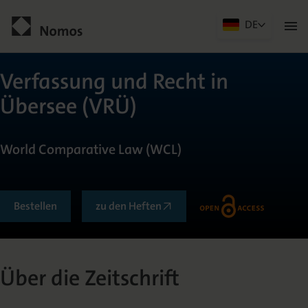
DE
Men
öffn
Kontakt
Verfassung und Recht in
Übersee (VRÜ)
World Comparative Law (WCL)
Bestellen
zu den Heften
Allgemein
Über die Zeitschrift
Über die Zeitschrift
Herausgeberkreis