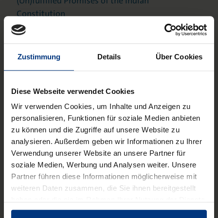
(Un)fulfilled Promises of the Indian
Constitution
Heft 3-2015: The Current State of
Democracy in South Africa
Zustimmung
Details
Über Cookies
Heft 2-2014: New Actors and
Instruments in the Law of
Development Cooperation
Diese Webseite verwendet Cookies
Heft 1-2014: Innovation in Social
Wir verwenden Cookies, um Inhalte und Anzeigen zu
Security Legislation: Comparative
personalisieren, Funktionen für soziale Medien anbieten
perspectives
zu können und die Zugriffe auf unsere Website zu
analysieren. Außerdem geben wir Informationen zu Ihrer
Heft 3-2013: Kamerun
Verwendung unserer Website an unsere Partner für
Heft 2-2013: Sudan
soziale Medien, Werbung und Analysen weiter. Unsere
Partner führen diese Informationen möglicherweise mit
Heft 2-2012: Postkoloniale Theorie
weiteren Daten zusammen, die Sie ihnen bereitgestellt
und Recht
haben oder die sie im Rahmen Ihrer Nutzung der Dienste
Heft 2-2011: Indisches
gesammelt haben.