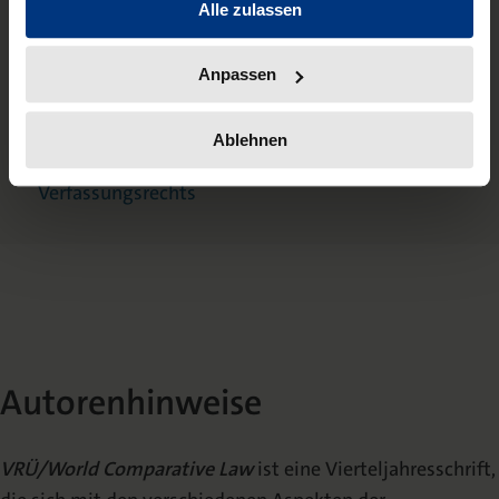
Alle zulassen
Verfassungsrecht
Heft 4-2009: Soziale Grundrechte
Anpassen
Heft 3-2008: Recht und
Entwicklung
Ablehnen
Heft 1-2008: Globalisierung des
Verfassungsrechts
Autorenhinweise
VRÜ/World Comparative Law
ist eine Vierteljahresschrift,