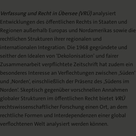
Redaktion
Verfassung und Recht in Übersee (VRÜ)
analysiert
Erscheinungshinweis
Entwicklungen des öffentlichen Rechts in Staaten und
(TOC-Alert)
Regionen außerhalb Europas und Nordamerikas sowie die
Sonderausgaben
rechtlichen Strukturen ihrer regionalen und
internationalen Integration. Die 1968 gegründete und
Veröffentlichen
seither den Idealen von ‘Dekolonisation’ und fairer
Zusammenarbeit verpflichtete Zeitschrift hat zudem ein
Autorenhinweise
besonderes Interesse an Verflechtungen zwischen ‚Süden‘
und ‚Norden‘, einschließlich der Präsenz des ‚Südens im
Publikationsethik
Norden‘. Skeptisch gegenüber vorschnellen Annahmen
globaler Strukturen im öffentlichen Recht bietet
VRÜ
Open Access Policy
rechtswissenschaftlicher Forschung einen Ort, an dem
Begutachtungprozess
rechtliche Formen und Interdependenzen einer global
verflochtenen Welt analysiert werden können.
Abstracting & Indexing