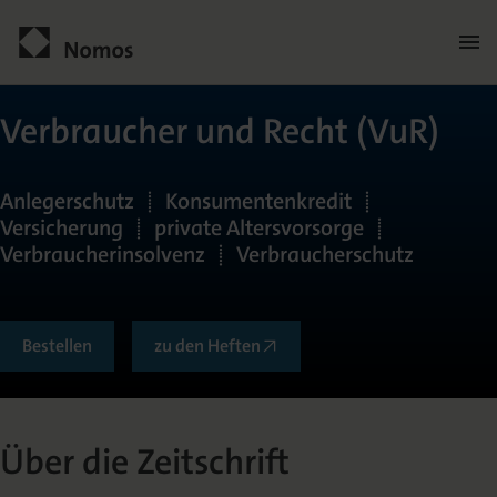
Men
öffn
Kontakt
Verbraucher und Recht (VuR)
Anlegerschutz | Konsumentenkredit |
Versicherung | private Altersvorsorge |
Verbraucherinsolvenz | Verbraucherschutz
Bestellen
zu den Heften
Allgemein
Über die Zeitschrift
Über die Zeitschrift
Herausgeberkreis