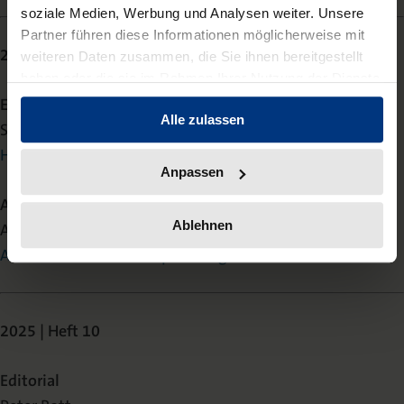
soziale Medien, Werbung und Analysen weiter. Unsere
Partner führen diese Informationen möglicherweise mit
2025 | Heft 11
weiteren Daten zusammen, die Sie ihnen bereitgestellt
haben oder die sie im Rahmen Ihrer Nutzung der Dienste
gesammelt haben.
Editorial
Alle zulassen
Stefan Ernst
Hellsehen und Magie – Pacta sunt servanda?
Anpassen
Aufsatz
Ablehnen
Arne Maier
Aktuelle Schufa-Rechtsprechung
2025 | Heft 10
Editorial