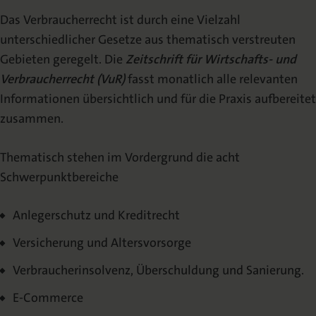
Schriftleitung | Redaktion
Das Verbraucherrecht ist durch eine Vielzahl
unterschiedlicher Gesetze aus thematisch verstreuten
Veröffentlichen
Gebieten geregelt. Die
Zeitschrift für Wirtschafts- und
Verbraucherrecht (VuR)
fasst monatlich alle relevanten
Autorenhinweise
Informationen übersichtlich und für die Praxis aufbereitet
zusammen.
Urheberrecht
Thematisch stehen im Vordergrund die acht
Mediadaten
Schwerpunktbereiche
Archiv
Anlegerschutz und Kreditrecht
Versicherung und Altersvorsorge
Archiv | 2026
Verbraucherinsolvenz, Überschuldung und Sanierung.
Archiv | 2025
E-Commerce
Archiv | 2024