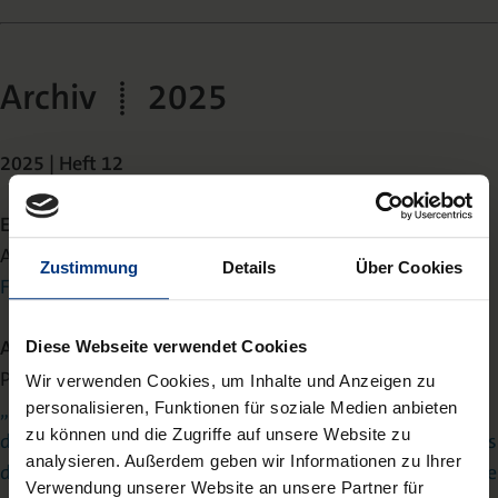
Archiv | 2025
2025 | Heft 12
Editorial
Arne Maier
Zustimmung
Details
Über Cookies
Finger weg vom Online-Banking!
Aufsatz
Diese Webseite verwendet Cookies
Peter Rott
Wir verwenden Cookies, um Inhalte und Anzeigen zu
„Naming and Shaming“ oder Verbraucherschutz durch
personalisieren, Funktionen für soziale Medien anbieten
zu können und die Zugriffe auf unsere Website zu
das Benennen von Ross und Reiter – Gedanken aus Anlass
analysieren. Außerdem geben wir Informationen zu Ihrer
des Beschlusses des BGH vom 17.6.2025 in Sachen gas.de
Verwendung unserer Website an unsere Partner für