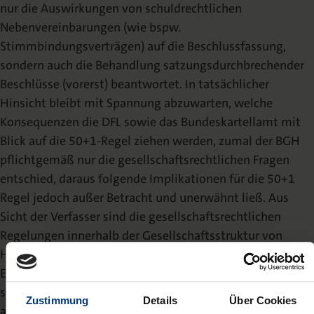
nur die Auswirkungen von
schuldrechtlichen
Nebenvereinbarungen (wie bspw.
Stimmbindungsverträgen) auf die
Beschlussfassung,
sondern
auch
die
Behandlung
satzungsdurchbrechender
Beschlüsse (vorerst) beantwortet.
In tatsächlicher
Hinsicht bleibt mit Spannung abzuwarten, welche
Konsequenzen die
DFL sowie das Bundeskartellamt mit
Blick auf die 50+1-Regel ziehen werden, zumal
der BGH
pflichtgemäß nur die gesellschaftsrechtlichen Fragen
entschied, daraus
folgende Implikationen für die 50+1
Regel jedoch außer Betracht und unerwähnt ließ.
Aus
Sicht der Verfasser sind die gesellschaftsrechtlichen
Regelungen innerhalb der
Gesellschaftsstruktur von
Hannover 96 weiterhin nur schwer mit der 50+1-Regel in
Einklang zu bringen.
Mit
Interesse
wird
auch
zu
verfolgen
sein,
wer
die
Nachfolge
von
Kind
als
Geschäftsführer
Zustimmung
Details
Über Cookies
antreten
wird.
Aktuell
ist
im
Handelsregister
kein