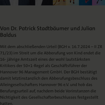
Die Nomos Verlagsgesellschaft
Fachbücher für Jurist:innen
Jetzt Autor:in werden
Themenwelten und Newsletter
Wissenschaftlich Publizieren
Service
Ansprechpartner:innen
Blog
Presse
Rechtswissenschaft
Das Lektorat
rund um Ihre Publikation
Presse & Rezensionswesen
Von Dr. Patrick Stadtbäumer und Julian
Shop
Baldus
News
Dozentenservice
Sozialwissenschaften
Open Access
Podcast
Neuigkeiten & Aktuelles
Belegexemplar für Lehrende
Mit dem abschließenden Urteil (BGH v. 16.7.2024 – II ZR
71/23) im Streit um die Abberufung von
Kind
endet die
Karriere
Mediadaten
Geisteswissenschaften
16-
jährige
Amtszeit
eines
der
wohl
lautstärksten
Ihre Einstiegsmöglichkeiten
Werben in Fachzeitschriften
Kritikers
der
50+1-Regel
als
Geschäftsführer der
Hannover 96 Management GmbH. Der BGH bestätigt
Termine
Inlibra
Kataloge
damit
letztinstanzlich den Abberufungsbeschluss des
Nomos für Sie vor Ort
Die digitale Bibliothek
Aktuelle Prospekte zum Download
Alleingesellschafters Hannover 96 e.V.
und hob das
Berufungsurteil auf, nachdem beide Vorinstanzen die
NomosEvents
FAQ
Nichtigkeit des
Gesellschafterbeschlusses festgestellt
Online und Live
Häufige Fragen
hatten.