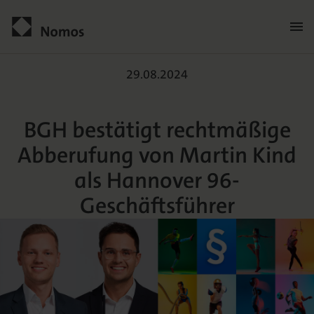
BGH bestätigt rechtmäßi
Kontakt
29.08.2024
BGH bestätigt rechtmäßige
Abberufung von Martin Kind
als Hannover 96-
Geschäftsführer
Der Verlag
Programm
Über uns
Praxisliteratur
Wissenschaftlich publizieren
Themenwelten