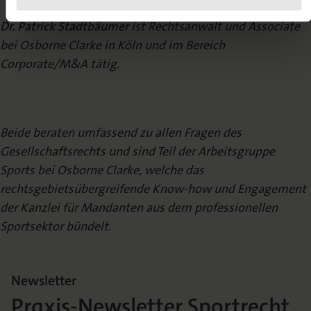
Dr. Patrick Stadtbäumer
ist Rechtsanwalt und Associate
bei Osborne Clarke in Köln
und im Bereich
Corporate/M&A tätig.
Beide beraten umfassend zu allen Fragen des
Gesellschaftsrechts und sind Teil der
Arbeitsgruppe
Sports bei Osborne Clarke, welche das
rechtsgebietsübergreifende
Know-how und Engagement
der Kanzlei für Mandanten aus dem professionellen
Sportsektor bündelt.
Newsletter
Praxis-Newsletter Sportrecht