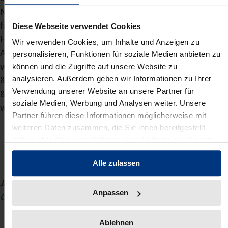
Nachfolger
eingetragen und die Gesellschaft damit
führungslos.
Trotz seiner Abberufung bleibt
Kind
im
Diese Webseite verwendet Cookies
Hintergrund weiter entscheidend beteiligt, da
er in den
Wir verwenden Cookies, um Inhalte und Anzeigen zu
Aufsichtsrat der Hannover 96 GmbH & Co. KGaA
personalisieren, Funktionen für soziale Medien anbieten zu
wechselt und als
Geschäftsführer der Hannover 96 Sales
können und die Zugriffe auf unsere Website zu
& Service GmbH & Co. KG, der Hannover 96
Arena GmbH
analysieren. Außerdem geben wir Informationen zu Ihrer
Verwendung unserer Website an unsere Partner für
& Co. KG und weiterer Tochtergesellschaften tätig sein
soziale Medien, Werbung und Analysen weiter. Unsere
wird.
Partner führen diese Informationen möglicherweise mit
weiteren Daten zusammen, die Sie ihnen bereitgestellt
haben oder die sie im Rahmen Ihrer Nutzung der Dienste
gesammelt haben.
Alle zulassen
Julian Baldus
ist Rechtsanwalt und Associate bei
Osborne
Anpassen
Clarke
in Köln und im
Bereich Corporate/M&A tätig.
Ablehnen