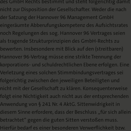
des GmbH Rechts bestimmt und steht folgerichtig damit
nicht zur Disposition der Gesellschafter. Weder die nach
der Satzung der Hannover
96 Management GmbH
eingeräumte Abberufungskompetenz des Aufsichtsrates
noch
Regelungen des sog.
Hannover 96 Vertrages
seien
als tragende Strukturprinzipien
des GmbH-Rechts zu
bewerten. Insbesondere mit Blick auf den (streitbaren
)
Hannover
96-Vertrag
müsse eine strikte Trennung der
korporations- und schuldrechtlichen
Ebene
erfolgen.
Eine
Verletzung
eines
solchen
Stimmbindungsvertrages
sei
folgerichtig zwischen den jeweiligen Beteiligten und
nicht mit der Gesellschaft zu
klären.
Konsequenterweise
folgt
eine
Nichtigkeit
auch
nicht
aus
der
entsprechenden
Anwendung von § 241 Nr. 4 AktG. Sittenwidrigkeit in
diesem Sinne erfordere, dass der
Beschluss „für sich allein
betrachtet“ gegen die guten Sitten verstoßen muss.
Hierfür
bedarf es einer besonderen Verwerflichkeit bzw.