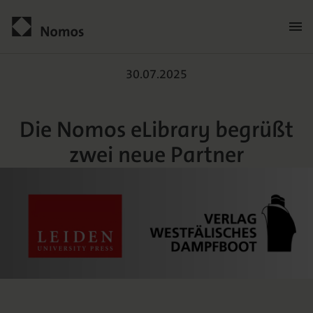
Men
öffn
Die Nomos eLibrary begrü
Kontakt
30.07.2025
Die Nomos eLibrary begrüßt
zwei neue Partner
Der Verlag
Programm
Über uns
Praxisliteratur
Wissenschaftlich publizieren
Themenwelten