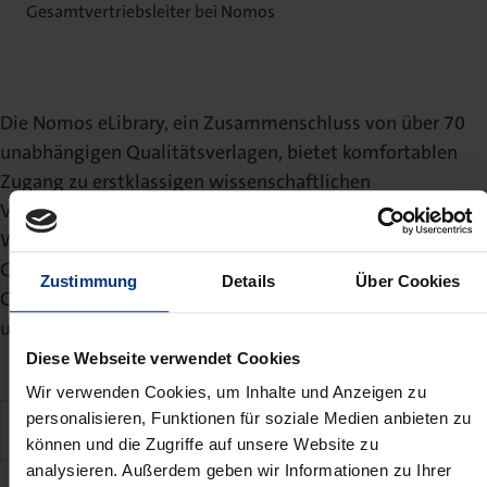
Gesamtvertriebsleiter bei Nomos
Die Nomos eLibrary, ein Zusammenschluss von über 70
unabhängigen Qualitätsverlagen, bietet komfortablen
Zugang zu erstklassigen wissenschaftlichen
Veröffentlichungen u.a. aus den Bereichen Recht, Politik,
Wirtschaft, Medien- und Kommunikationsforschung,
Geschichte, Soziologie, Bildung und Kultur, Europa,
Zustimmung
Details
Über Cookies
Gesundheit, Philosophie, Religion, Soziale Arbeit, Sprach-
und Literaturwissenschaft, Theologie und Psychologie.
Diese Webseite verwendet Cookies
Wir verwenden Cookies, um Inhalte und Anzeigen zu
personalisieren, Funktionen für soziale Medien anbieten zu
Zur Nomos eLibrary
https://www.nomos-elibrary.de/de/
können und die Zugriffe auf unsere Website zu
analysieren. Außerdem geben wir Informationen zu Ihrer