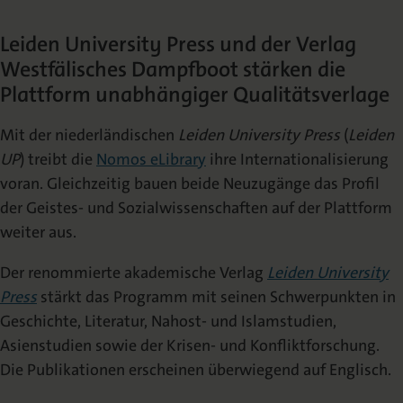
Die Nomos Verlagsgesellschaft
Fachbücher für Jurist:innen
Jetzt Autor:in werden
Themenwelten und Newsletter
Wissenschaftlich publizieren
Leiden University Press und der Verlag
Westfälisches Dampfboot stärken die
Service
Ansprechpartner:innen
Blog
Presse
Rechtswissenschaft
Das Lektorat
rund um Ihre Publikation
Presse & Rezensionswesen
Plattform unabhängiger Qualitätsverlage
Shop
Mit der niederländischen
Leiden University Press
(
Leiden
News
Dozentenservice
Sozialwissenschaften
Open Access
Podcast
UP
) treibt die
Nomos eLibrary
ihre Internationalisierung
Neuigkeiten & Aktuelles
Belegexemplar für Lehrende
voran. Gleichzeitig bauen beide Neuzugänge das Profil
der Geistes- und Sozialwissenschaften auf der Plattform
Karriere
Mediadaten
Geisteswissenschaften
weiter aus.
Ihre Einstiegsmöglichkeiten
Werben in Fachzeitschriften
Der renommierte akademische Verlag
Leiden University
Termine
Inlibra
Kataloge
Press
stärkt das Programm mit seinen Schwerpunkten in
Nomos für Sie vor Ort
Die digitale Bibliothek
Aktuelle Prospekte zum Download
Geschichte, Literatur, Nahost- und Islamstudien,
Asienstudien sowie der Krisen- und Konfliktforschung.
NomosEvents
FAQ
Die Publikationen erscheinen überwiegend auf Englisch.
Online und Live
Häufige Fragen