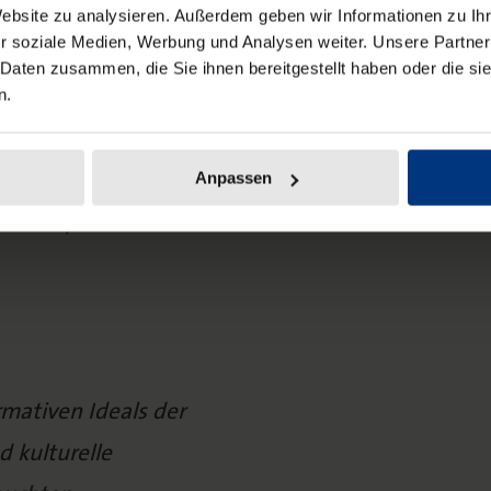
Ohnmacht der Überschuldung nicht
Website zu analysieren. Außerdem geben wir Informationen zu I
ldung betroffene Menschen brauchen
r soziale Medien, Werbung und Analysen weiter. Unsere Partner
 Daten zusammen, die Sie ihnen bereitgestellt haben oder die s
mismus, die in solchen ausweglosen
n.
den Ratsuchenden erarbeiten. Dies
rbeit oder Sozialwirtschaft studieren
larbeit zu begeistern, ist eine Vision
Anpassen
senschaft wollen wir ermöglichen,
n Disziplinen zu nutzen und als
rmativen Ideals der
d kulturelle