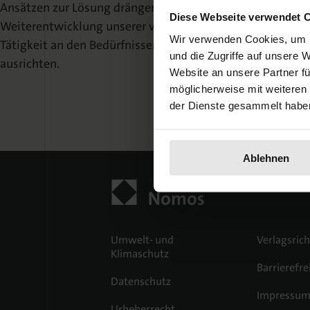
Ansätzen zur Lösung drängender Fragen und somit die Qua
Diese Webseite verwendet 
Weiterentwicklung unserer verlegerischen Arbeit gesicher
Wir verwenden Cookies, um I
Tätigkeit an den Bedürfnissen von Wissenschaftlerinnen 
und die Zugriffe auf unsere 
ausrichten.
Website an unsere Partner fü
möglicherweise mit weiteren
der Dienste gesammelt habe
Ablehnen
Umwelt- und
Verlagsrich
Klimaschutz
Barrierefre
Datenschutz
Impressu
Urheberrecht