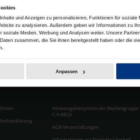
lität und die
Cookies
t. So können wir unsere
nhalte und Anzeigen zu personalisieren, Funktionen für soziale
und Wissenschaftlern
Website zu analysieren. Außerdem geben wir Informationen zu I
r soziale Medien, Werbung und Analysen weiter. Unsere Partner
 Daten zusammen, die Sie ihnen bereitgestellt haben oder die s
n.
Anpassen
tlinien
Hinweisgebersystem der Mediengruppe
C.H.BECK
iheitserklärung
AGB Veranstaltungen
m
Informationen zur Produktsicherheit