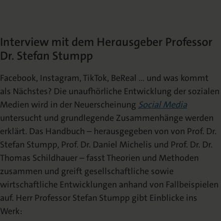
Die Nomos Verlagsgesellschaft
Fachbücher für Jurist:innen
Jetzt Autor:in werden
Themenwelten und Newsletter
Wissenschaftlich publizieren
Service
Ansprechpartner:innen
Blog
Presse
Interview mit dem Herausgeber Professor
Rechtswissenschaft
Das Lektorat
rund um Ihre Publikation
Presse & Rezensionswesen
Dr. Stefan Stumpp
Shop
Facebook, Instagram, TikTok, BeReal … und was kommt
News
Dozentenservice
Sozialwissenschaften
Open Access
Podcast
Neuigkeiten & Aktuelles
Belegexemplar für Lehrende
als Nächstes? Die unaufhörliche Entwicklung der sozialen
Medien wird in der Neuerscheinung
Social Media
untersucht und grundlegende Zusammenhänge werden
Karriere
Mediadaten
Geisteswissenschaften
Ihre Einstiegsmöglichkeiten
Werben in Fachzeitschriften
erklärt. Das Handbuch – herausgegeben von von Prof. Dr.
Stefan Stumpp, Prof. Dr. Daniel Michelis und Prof. Dr. Dr.
Thomas Schildhauer – fasst Theorien und Methoden
Termine
Inlibra
Kataloge
Nomos für Sie vor Ort
Die digitale Bibliothek
Aktuelle Prospekte zum Download
zusammen und greift gesellschaftliche sowie
wirtschaftliche Entwicklungen anhand von Fallbeispielen
auf. Herr Professor Stefan Stumpp gibt Einblicke ins
NomosEvents
FAQ
Online und Live
Häufige Fragen
Werk: