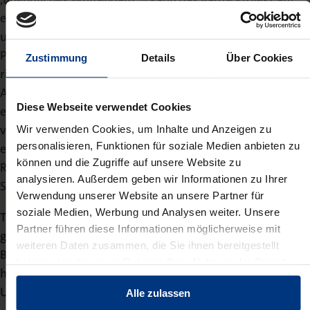
einen Blick sichtbar machen. Digitale Plattformen
unterstützen dabei die Kollaboration in allen Settings: in
Präsenz, remote oder hybrid. Die Verwendung der
Zustimmung
Details
Über Cookies
richtigen Tools, entsprechend den Anforderungen der
Aufgaben, sowie deren einfache Bedienbarkeit, sind dafür
Diese Webseite verwendet Cookies
essentielle Faktoren. Wir diskutieren den Zusammenhang
von New Work und Sozialen Medien sehr ausführlich und
Wir verwenden Cookies, um Inhalte und Anzeigen zu
personalisieren, Funktionen für soziale Medien anbieten zu
eingebettet in einem Rahmen von Menschen, Räumen,
können und die Zugriffe auf unsere Website zu
Regeln und Technologien im Kapitel ‚New Work und
analysieren. Außerdem geben wir Informationen zu Ihrer
Soziale Medien‘.“
Verwendung unserer Website an unsere Partner für
soziale Medien, Werbung und Analysen weiter. Unsere
Themen wie digitale Verantwortung und Nachhaltigkeit
Partner führen diese Informationen möglicherweise mit
gewinnen auch im Kontext von Social Media an
weiteren Daten zusammen, die Sie ihnen bereitgestellt
Bedeutung. Welche Perspektiven eröffnet das Handbuch
haben oder die sie im Rahmen Ihrer Nutzung der Dienste
hierzu, insbesondere im Hinblick auf die Rolle von
gesammelt haben.
Unternehmen und der Plattformbetreiber selbst?
Alle zulassen