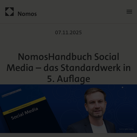
Men
öffn
TikTok und BeReal – das 
Kontakt
07.11.2025
NomosHandbuch Social
Media – das Standardwerk in
5. Auflage
Der Verlag
Programm
Über uns
Praxisliteratur
Wissenschaftlich publizieren
Themenwelten