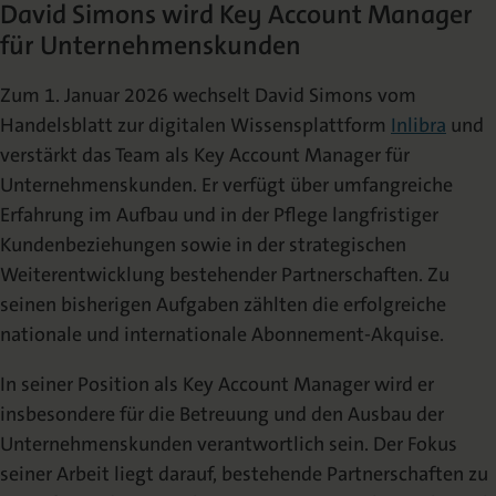
David Simons wird Key Account Manager
Die Nomos Verlagsgesellschaft
Fachbücher für Jurist:innen
Jetzt Autor:in werden
Themenwelten und Newsletter
Wissenschaftlich publizieren
für Unternehmenskunden
Service
Ansprechpartner:innen
Blog
Presse
Zum 1. Januar 2026 wechselt David Simons vom
Rechtswissenschaft
Das Lektorat
rund um Ihre Publikation
Presse & Rezensionswesen
Handelsblatt zur digitalen Wissensplattform
Inlibra
und
Shop
verstärkt das Team als Key Account Manager für
News
Dozentenservice
Unternehmenskunden. Er verfügt über umfangreiche
Sozialwissenschaften
Open Access
Podcast
Neuigkeiten & Aktuelles
Belegexemplar für Lehrende
Erfahrung im Aufbau und in der Pflege langfristiger
Kundenbeziehungen sowie in der strategischen
Karriere
Mediadaten
Weiterentwicklung bestehender Partnerschaften. Zu
Geisteswissenschaften
Ihre Einstiegsmöglichkeiten
Werben in Fachzeitschriften
seinen bisherigen Aufgaben zählten die erfolgreiche
nationale und internationale Abonnement-Akquise.
Termine
Inlibra
Kataloge
Nomos für Sie vor Ort
Die digitale Bibliothek
Aktuelle Prospekte zum Download
In seiner Position als Key Account Manager wird er
insbesondere für die Betreuung und den Ausbau der
Unternehmenskunden verantwortlich sein. Der Fokus
NomosEvents
FAQ
Online und Live
Häufige Fragen
seiner Arbeit liegt darauf, bestehende Partnerschaften zu