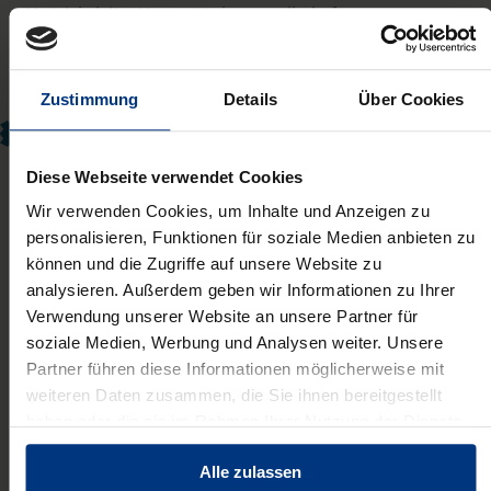
Vertriebsleiter Nomos Verlagsgesellschaft
Zustimmung
Details
Über Cookies
Ich freue mich sehr darauf, Inlibra in einer Zeit des
digitalen Wandels zu vermarkten. Unternehmen stehen
Diese Webseite verwendet Cookies
vor der Herausforderung, Wissen effizient, verlässlich und
Wir verwenden Cookies, um Inhalte und Anzeigen zu
innovativ zugänglich zu machen – genau hier setzt Inlibra
personalisieren, Funktionen für soziale Medien anbieten zu
an. Ich möchte dazu beitragen, unsere Partner auf diesem
können und die Zugriffe auf unsere Website zu
Weg aktiv zu begleiten und den Mehrwert hochwertiger
analysieren. Außerdem geben wir Informationen zu Ihrer
Fachinformation sichtbar zu machen.
Verwendung unserer Website an unsere Partner für
soziale Medien, Werbung und Analysen weiter. Unsere
David Simons ,
Partner führen diese Informationen möglicherweise mit
Key Account Manager
weiteren Daten zusammen, die Sie ihnen bereitgestellt
haben oder die sie im Rahmen Ihrer Nutzung der Dienste
gesammelt haben.
Alle zulassen