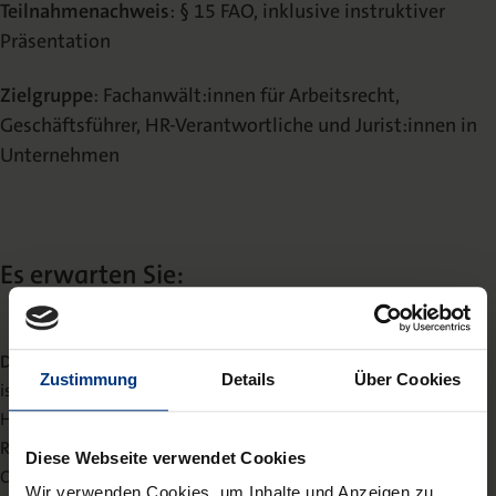
Teilnahmenachweis
: § 15 FAO, inklusive instruktiver
Präsentation
Zielgruppe
: Fachanwält:innen für Arbeitsrecht,
Geschäftsführer, HR-Verantwortliche und Jurist:innen in
Unternehmen
Es erwarten Sie:
Dr. Willem Niemeyer
Zustimmung
Details
Über Cookies
ist Fachanwalt für Arbeitsrecht und Partner bei NEUWERK in
Hamburg. Einen Schwerpunkt seiner Tätigkeit bilden
Restrukturierungen, Trennungsstreitigkeiten mit
Diese Webseite verwendet Cookies
Organmitgliedern und Mitarbeiterbeteiligungsprogramme.
Wir verwenden Cookies, um Inhalte und Anzeigen zu