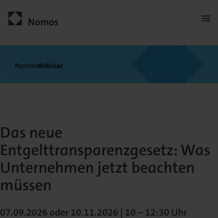
NomosWebinar: Das neue 
Kontakt
Das neue
Entgelttransparenzgesetz: Was
Unternehmen jetzt beachten
müssen
Der Verlag
Programm
07.09.2026 oder 10.11.2026 | 10 – 12:30 Uhr
Über uns
Praxisliteratur
Wissenschaftlich publizieren
Themenwelten