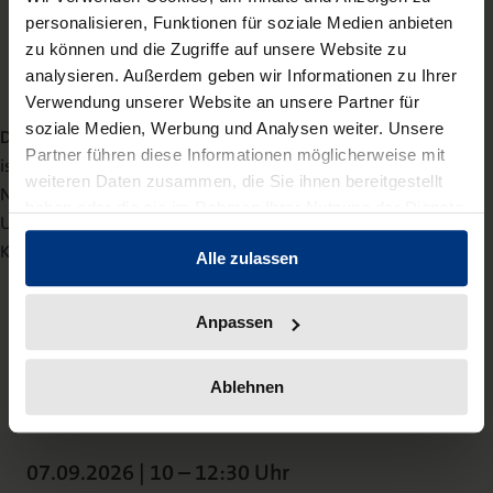
personalisieren, Funktionen für soziale Medien anbieten
zu können und die Zugriffe auf unsere Website zu
analysieren. Außerdem geben wir Informationen zu Ihrer
Verwendung unserer Website an unsere Partner für
soziale Medien, Werbung und Analysen weiter. Unsere
Dr. Saskia Zellerhoff
Partner führen diese Informationen möglicherweise mit
ist Fachanwältin für Arbeitsrecht und Senior Associate bei
weiteren Daten zusammen, die Sie ihnen bereitgestellt
NEUWERK in Hamburg. Sie berät Einzelpersonen und
haben oder die sie im Rahmen Ihrer Nutzung der Dienste
Unternehmen in allen Bereichen des Individual- und
gesammelt haben.
Kollektivarbeitsrechts.
Alle zulassen
Anpassen
Ablehnen
07.09.2026 | 10 – 12:30 Uhr