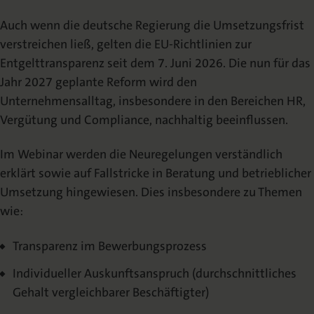
Die Nomos Verlagsgesellschaft
Fachbücher für Jurist:innen
Jetzt Autor:in werden
Themenwelten und Newsletter
Wissenschaftlich Publizieren
Auch wenn die deutsche Regierung die Umsetzungsfrist
verstreichen ließ, gelten die EU-Richtlinien zur
Service
Ansprechpartner:innen
Blog
Presse
Rechtswissenschaft
Entgelttransparenz seit dem 7. Juni 2026. Die nun für das
Das Lektorat
rund um Ihre Publikation
Presse & Rezensionswesen
Jahr 2027 geplante Reform wird den
Shop
Unternehmensalltag, insbesondere in den Bereichen HR,
News
Dozentenservice
Sozialwissenschaften
Open Access
Vergütung und Compliance, nachhaltig beeinflussen.
Podcast
Neuigkeiten & Aktuelles
Belegexemplar für Lehrende
Im Webinar werden die Neuregelungen verständlich
Karriere
Mediadaten
erklärt sowie auf Fallstricke in Beratung und betrieblicher
Geisteswissenschaften
Ihre Einstiegsmöglichkeiten
Werben in Fachzeitschriften
Umsetzung hingewiesen. Dies insbesondere zu Themen
wie:
Termine
Inlibra
Kataloge
Nomos für Sie vor Ort
Die digitale Bibliothek
Aktuelle Prospekte zum Download
Transparenz im Bewerbungsprozess
Individueller Auskunftsanspruch (durchschnittliches
NomosEvents
FAQ
Gehalt vergleichbarer Beschäftigter)
Online und Live
Häufige Fragen