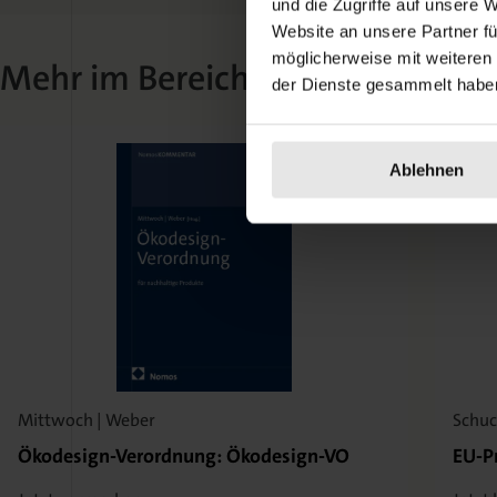
und die Zugriffe auf unsere 
Website an unsere Partner fü
möglicherweise mit weiteren
Mehr im Bereich Product Compli
der Dienste gesammelt habe
Ablehnen
Mittwoch | Weber
Schuc
Ökodesign-Verordnung: Ökodesign-VO
EU-P