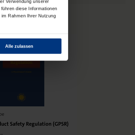
hrer Verwendung unserer
 führen diese Informationen
ie im Rahmen Ihrer Nutzung
Alle zulassen
be
Wiebe
duct Safety Regulation (GPSR)
Das neue Recht der 