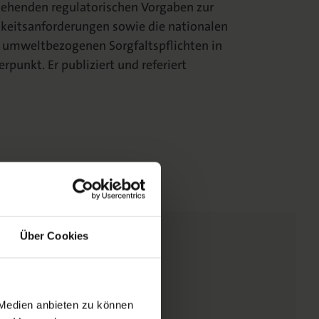
tehenden regulatorischen Vorgaben zur
gkeitsanforderungen sowie die nationalen
 umweltbezogenen Sorgfaltspflichten in
punkt. Er publiziert und referiert
Über Cookies
 Medien anbieten zu können