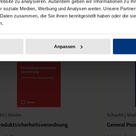
Website zu analysieren. Außerdem geben wir Informationen zu I
r soziale Medien, Werbung und Analysen weiter. Unsere Partner
 Daten zusammen, die Sie ihnen bereitgestellt haben oder die s
ance:
n.
Anpassen
ht | Wiebe
Schucht | Wie
roduktsicherheitsverordnung
General Pro