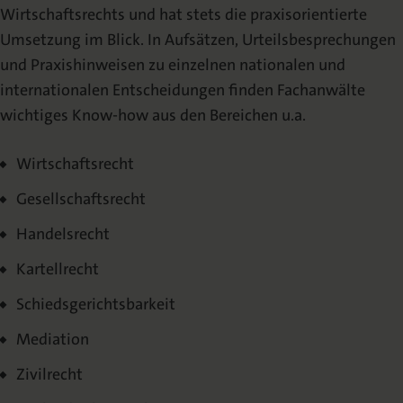
Wirtschaftsrechts und hat stets die praxisorientierte
Schriftleitung und Redaktion
Umsetzung im Blick. In Aufsätzen, Urteilsbesprechungen
und Praxishinweisen zu einzelnen nationalen und
Veröffentlichen
internationalen Entscheidungen finden Fachanwälte
wichtiges Know-how aus den Bereichen u.a.
Autorenhinweise
Wirtschaftsrecht
Urheberrecht
Gesellschaftsrecht
Mediadaten
Handelsrecht
Archiv
Kartellrecht
Schiedsgerichtsbarkeit
Archiv | 2026
Mediation
Archiv | 2025
Zivilrecht
Archiv | 2024