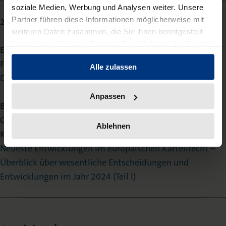
soziale Medien, Werbung und Analysen weiter. Unsere
Partner führen diese Informationen möglicherweise mit
2025 | Heft 01
weiteren Daten zusammen, die Sie ihnen bereitgestellt
haben oder die sie im Rahmen Ihrer Nutzung der Dienste
Editorial
gesammelt haben.
Friedrich Graf von Westphalen
Alle zulassen
Die nicht eingehegte politische Macht des Elon Musk
Anpassen
Beitrag
Christian Horstkotte/Eugen Wingerter/Teresa Gerhold-
Ablehnen
Kempf
Neueste Entwicklungen im europäischen Kartellrecht –
Überblick über wesentliche Entscheidungen und
Entwicklungen im Jahr 2024 (Teil I)