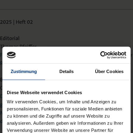
2025 | Heft 02
Editorial
Thomas Pfeiffer
Freier Handel, freies Denken und Handeln im Zeitalter der
Reziprozität
Zustimmung
Details
Über Cookies
Beitrag
Constantin Frank-Fahle/Marcel Trost
Diese Webseite verwendet Cookies
Die außensteuerrechtlichen Folgen von
Wir verwenden Cookies, um Inhalte und Anzeigen zu
grenzüberschreitenden
personalisieren, Funktionen für soziale Medien anbieten
Mitarbeiterentsendungen. Eine Darstellung am Beispiel
zu können und die Zugriffe auf unsere Website zu
der Vereinigten Arabischen Emirate.
analysieren. Außerdem geben wir Informationen zu Ihrer
Verwendung unserer Website an unsere Partner für