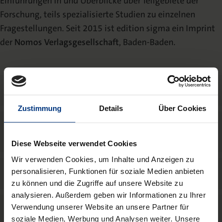
Einführungen in und Überblicke über Teilgebiete der
Die Nomos Verlagsgesellschaft
Fachbücher für Jurist:innen
Jetzt Autor:in werden
Themenwelten und Newsletter
Wissenschaftlich Publizieren
Forschung, teils spezialisierte Studien zu einzelnen
Fragestellungen. Seit 2015 ist edition sigma ein Imprint
Service
Ansprechpartner:innen
Blog
Presse
der
Nomos Verlagsgesellschaft
, Baden-Baden.
Rechtswissenschaft
Das Lektorat
rund um Ihre Publikation
Presse & Rezensionswesen
Shop
News
Dozentenservice
Sozialwissenschaften
Open Access
Podcast
Neuigkeiten & Aktuelles
Belegexemplar für Lehrende
Zielgruppen
Zustimmung
Details
Über Cookies
Karriere
Mediadaten
Geisteswissenschaften
In einem Satz: Bücher für die bessere
Ihre Einstiegsmöglichkeiten
Werben in Fachzeitschriften
Gesellschaft
Diese Webseite verwendet Cookies
Termine
Inlibra
Kataloge
Wir verwenden Cookies, um Inhalte und Anzeigen zu
Nomos für Sie vor Ort
Die digitale Bibliothek
Aktuelle Prospekte zum Download
personalisieren, Funktionen für soziale Medien anbieten
Programmschwerpunkte
zu können und die Zugriffe auf unsere Website zu
analysieren. Außerdem geben wir Informationen zu Ihrer
NomosEvents
FAQ
Verwendung unserer Website an unsere Partner für
Online und Live
Häufige Fragen
Publikationen
soziale Medien, Werbung und Analysen weiter. Unsere