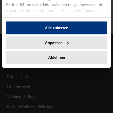
Partner führen diese Informationen möglicherweise mit
weiteren Daten zusammen, die Sie ihnen bereitgestellt
Kooperationen
haben oder die sie im Rahmen Ihrer Nutzung der Dienste
gesammelt haben.
Alle zulassen
Anpassen
Ablehnen
Umwelt- und Klimaschutz
Datenschutz
Urheberrecht
Verlagsrichtlinien
Barrierefreiheitserklärung