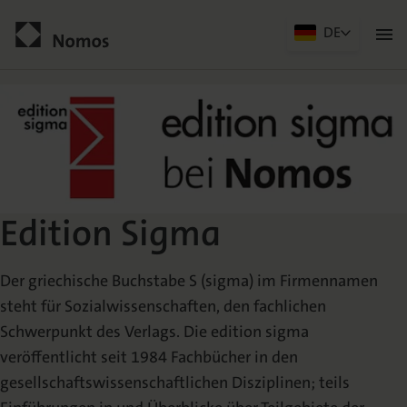
DE
Edition Sigma
Kontakt
Edition Sigma
Der griechische Buchstabe S (sigma) im Firmennamen
steht für Sozialwissenschaften, den fachlichen
Schwerpunkt des Verlags. Die edition sigma
Der Verlag
veröffentlicht seit 1984 Fachbücher in den
gesellschaftswissenschaftlichen Disziplinen; teils
Programm
Über uns
Praxisliteratur
Wissenschaftlich publizieren
Themenwelten