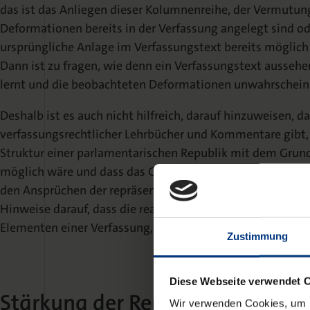
das ist das Anliegen dieser Kolumnenreihe, der Vermutun
Deformationen bereits in der Verfassung angelegt sind o
ursprüngliche Anlage im Verfassungstext bereits möglich
Dann ist zu fragen, wie denn ein Verfassungstext aussehe
lernt und die beobachteten Deformationen unwahrschein
Deshalb ist es auch nicht hilfreich, darauf hinzuweisen, 
verfassungsrechtlicher Lehrbücher und Kommentare gibt, 
Struktur einer parlamentarischen Republik mit dem Grund
möglich wäre und dass das Grundgesetz bei wohlwollende
den Ansprüchen der repräsentativen Demokratie genügte.
Hinweise darauf, dass die real existierende Republik dies 
Elementen einer Verfassung, die dies besser ermöglicht, le
Zustimmung
Diese Webseite verwendet 
Stärkung der Repräsentation
Wir verwenden Cookies, um I