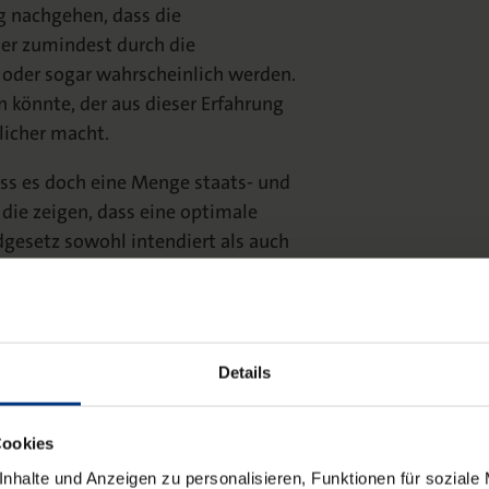
g nachgehen, dass die
der zumindest durch die
 oder sogar wahrscheinlich werden.
n könnte, der aus dieser Erfahrung
licher macht.
dass es doch eine Menge staats- und
die zeigen, dass eine optimale
gesetz sowohl intendiert als auch
r wissenschaftlicher Interpretation
 Die Gegenwart liefert genug
nicht schafft, sodass die Suche nach
gitim ist.
Details
Cookies
nhalte und Anzeigen zu personalisieren, Funktionen für soziale