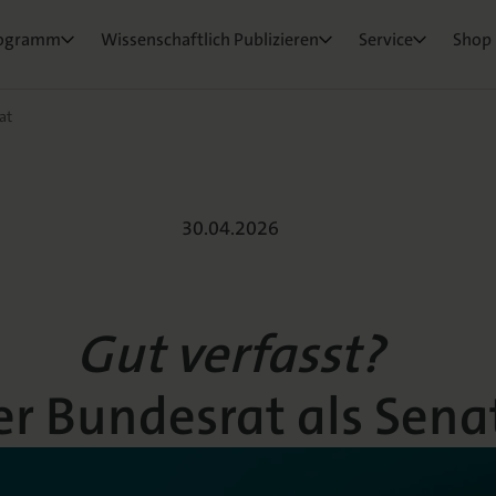
ktorat
um Ihre Publikation
e & Rezensionswesen
Neuigkeiten & Aktuelles
Belegexemplar für Lehrende
ogramm
Wissenschaftlich Publizieren
Service
Shop
osEvents
e und Live
ge Fragen
at
30.04.2026
ls Senat
Gut verfasst?
er Bundesrat als Sena