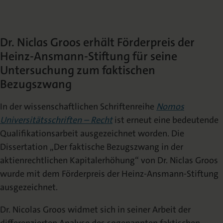
Die Nomos Verlagsgesellschaft
Fachbücher für Jurist:innen
Jetzt Autor:in werden
Themenwelten und Newsletter
Wissenschaftlich Publizieren
Service
Ansprechpartner:innen
Blog
Presse
Dr. Niclas Groos erhält Förderpreis der
Rechtswissenschaft
Das Lektorat
rund um Ihre Publikation
Presse & Rezensionswesen
Heinz-Ansmann-Stiftung für seine
Shop
Untersuchung zum faktischen
News
Dozentenservice
Bezugszwang
Sozialwissenschaften
Open Access
Podcast
Neuigkeiten & Aktuelles
Belegexemplar für Lehrende
In der wissenschaftlichen Schriftenreihe
Nomos
Universitätsschriften – Recht
ist erneut eine bedeutende
Karriere
Mediadaten
Geisteswissenschaften
Ihre Einstiegsmöglichkeiten
Werben in Fachzeitschriften
Qualifikationsarbeit ausgezeichnet worden. Die
Dissertation „Der faktische Bezugszwang in der
aktienrechtlichen Kapitalerhöhung“ von Dr. Niclas Groos
Termine
Inlibra
Kataloge
Nomos für Sie vor Ort
Die digitale Bibliothek
Aktuelle Prospekte zum Download
wurde mit dem Förderpreis der Heinz-Ansmann-Stiftung
ausgezeichnet.
NomosEvents
FAQ
Dr. Nicolas Groos widmet sich in seiner Arbeit der
Online und Live
Häufige Fragen