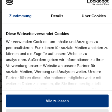
kapitalerhoehung-gr-978-3-7560-1573-3
Zustimmung
Details
Über Cookies
Diese Webseite verwendet Cookies
Die preisgekrönte Dissertation erscheint in der Reihe
Wir verwenden Cookies, um Inhalte und Anzeigen zu
Nomos Universitätsschriften – Recht
, die seit ihrer
personalisieren, Funktionen für soziale Medien anbieten zu
Gründung im Jahr 1989 für herausragende
können und die Zugriffe auf unsere Website zu
wissenschaftliche Qualität in der Rechtswissenschaft
analysieren. Außerdem geben wir Informationen zu Ihrer
Verwendung unserer Website an unsere Partner für
steht. In der Reihe werden herausragende Dissertationen
soziale Medien, Werbung und Analysen weiter. Unsere
und andere Qualifikationsarbeiten aus allen Bereichen
Partner führen diese Informationen möglicherweise mit
der Rechtswissenschaft veröffentlicht. Die Würdigung der
weiteren Daten zusammen, die Sie ihnen bereitgestellt
Arbeit von Dr. Groos unterstreicht einmal mehr das hohe
haben oder die sie im Rahmen Ihrer Nutzung der Dienste
wissenschaftliche Niveau, das diese Schriftenreihe
gesammelt haben.
auszeichnet.
Alle zulassen