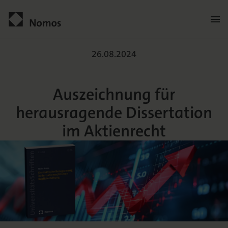
Auszeichnung für herausr
Kontakt
26.08.2024
Auszeichnung für
herausragende Dissertation
im Aktienrecht
Der Verlag
Programm
Über uns
Praxisliteratur
Wissenschaftlich publizieren
Themenwelten