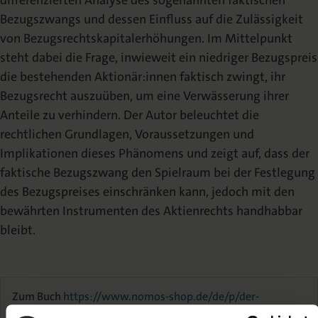
differenzierten Analyse des sogenannten faktischen
Bezugszwangs und dessen Einfluss auf die Zulässigkeit
von Bezugsrechtskapitalerhöhungen. Im Mittelpunkt
steht dabei die Frage, inwieweit ein niedriger Bezugspreis
die bestehenden Aktionär:innen faktisch zwingt, ihr
Bezugsrecht auszuüben, um eine Verwässerung ihrer
Anteile zu verhindern. Der Autor beleuchtet die
rechtlichen Grundlagen, Voraussetzungen und
Implikationen dieses Phänomens und zeigt auf, dass der
faktische Bezugszwang den Spielraum bei der Festlegung
des Bezugspreises einschränken kann, jedoch mit den
bewährten Instrumenten des Aktienrechts handhabbar
bleibt.
Zum Buch
https://www.nomos-shop.de/de/p/der-
faktische-bezugszwang-in-der-aktienrechtlichen-