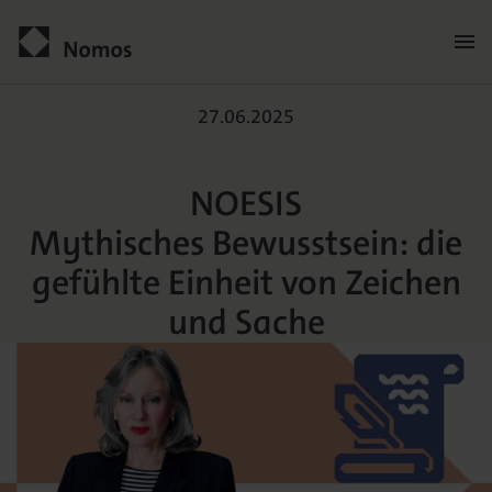
NOESIS
Kontakt
27.06.2025
Mythisches Bewusstsein: 
NOESIS
Mythisches Bewusstsein: die
gefühlte Einheit von Zeichen
und Sache
Der Verlag
Programm
Über uns
Praxisliteratur
Wissenschaftlich publizieren
Themenwelten