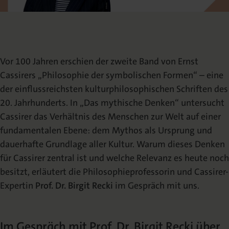
Die Nomos Verlagsgesellschaft
Fachbücher für Jurist:innen
Jetzt Autor:in werden
Themenwelten und Newsletter
Wissenschaftlich Publizieren
Service
Ansprechpartner:innen
Blog
Presse
Rechtswissenschaft
Das Lektorat
rund um Ihre Publikation
Presse & Rezensionswesen
Vor 100 Jahren erschien der zweite Band von Ernst
Shop
Cassirers „Philosophie der symbolischen Formen“ – eine
News
Dozentenservice
Sozialwissenschaften
Open Access
der einflussreichsten kulturphilosophischen Schriften des
Podcast
Neuigkeiten & Aktuelles
Belegexemplar für Lehrende
20. Jahrhunderts. In „Das mythische Denken“ untersucht
Cassirer das Verhältnis des Menschen zur Welt auf einer
Karriere
Mediadaten
Geisteswissenschaften
fundamentalen Ebene: dem Mythos als Ursprung und
Ihre Einstiegsmöglichkeiten
Werben in Fachzeitschriften
dauerhafte Grundlage aller Kultur. Warum dieses Denken
für Cassirer zentral ist und welche Relevanz es heute noch
Termine
Inlibra
Kataloge
besitzt, erläutert die Philosophieprofessorin und Cassirer-
Nomos für Sie vor Ort
Die digitale Bibliothek
Aktuelle Prospekte zum Download
Expertin
Prof. Dr. Birgit Recki
im Gespräch mit uns.
NomosEvents
FAQ
Online und Live
Häufige Fragen
Im Gespräch mit Prof. Dr. Birgit Recki über