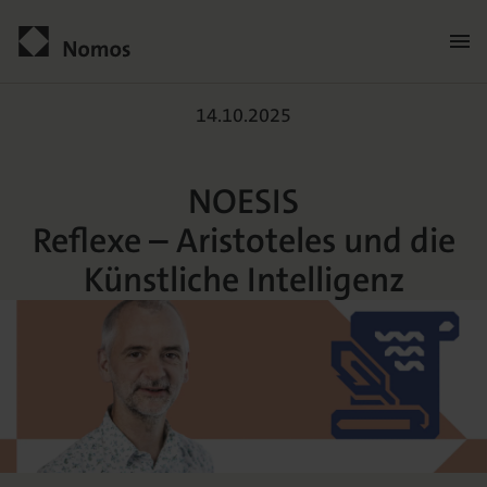
Men
öffn
NOESIS
Kontakt
14.10.2025
Reflexe – Aristoteles und 
NOESIS
Reflexe – Aristoteles und die
Künstliche Intelligenz
Der Verlag
Programm
Über uns
Praxisliteratur
Wissenschaftlich publizieren
Themenwelten