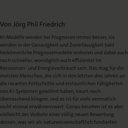
Die Nomos Verlagsgesellschaft
Fachbücher für Jurist:innen
Jetzt Autor:in werden
Themenwelten und Newsletter
Wissenschaftlich publizieren
Service
Ansprechpartner:innen
Blog
Presse
Von Jörg Phil Friedrich
Rechtswissenschaft
Das Lektorat
rund um Ihre Publikation
Presse & Rezensionswesen
Shop
KI-Modelle werden bei Prognosen immer besser, sie
werden in der Genauigkeit und Zuverlässigkeit bald
News
Dozentenservice
Sozialwissenschaften
Open Access
Podcast
Neuigkeiten & Aktuelles
Belegexemplar für Lehrende
herkömmliche Prognosemodelle einholen und dabei auch
noch schneller, womöglich auch effizienter im
Ressourcen- und Energieverbrauch sein. Das mag für die
Karriere
Mediadaten
Geisteswissenschaften
Ihre Einstiegsmöglichkeiten
Werben in Fachzeitschriften
meisten Menschen, die sich in den letzten drei Jahren an
die rasanten Fortschritte und erstaunlichen Fähigkeiten
von KI-Systemen gewöhnt haben, kaum noch
Termine
Inlibra
Kataloge
Nomos für Sie vor Ort
Die digitale Bibliothek
Aktuelle Prospekte zum Download
überraschend klingen, und es ist für viele vermutlich
nicht einmal erwähnenswert. Genau besehen ist es aber
vielleicht der Vorbote einer völlig neuen Bewertung
NomosEvents
FAQ
Online und Live
Häufige Fragen
dessen, was wir als naturwissenschaftlich fundierten