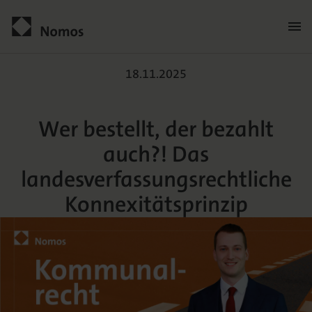
Men
öffn
Wer bestellt, der bezahlt
Kontakt
18.11.2025
Wer bestellt, der bezahlt
auch?! Das
landesverfassungsrechtliche
Konnexitätsprinzip
Der Verlag
Programm
Über uns
Praxisliteratur
Wissenschaftlich publizieren
Themenwelten