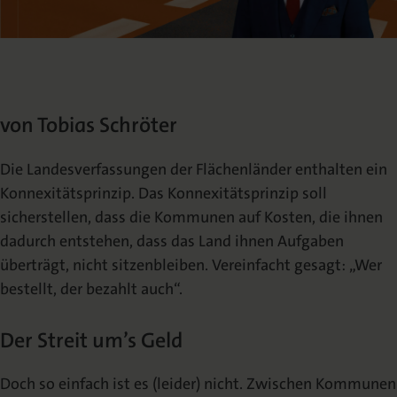
Die Nomos Verlagsgesellschaft
Fachbücher für Jurist:innen
Jetzt Autor:in werden
Themenwelten und Newsletter
Wissenschaftlich publizieren
Service
Ansprechpartner:innen
Blog
Presse
Rechtswissenschaft
Das Lektorat
rund um Ihre Publikation
Presse & Rezensionswesen
Shop
von Tobias Schröter
News
Dozentenservice
Sozialwissenschaften
Open Access
Podcast
Neuigkeiten & Aktuelles
Belegexemplar für Lehrende
Die Landesverfassungen der Flächenländer enthalten ein
Konnexitätsprinzip. Das Konnexitätsprinzip soll
Karriere
Mediadaten
sicherstellen, dass die Kommunen auf Kosten, die ihnen
Geisteswissenschaften
Ihre Einstiegsmöglichkeiten
Werben in Fachzeitschriften
dadurch entstehen, dass das Land ihnen Aufgaben
überträgt, nicht sitzenbleiben. Vereinfacht gesagt: „Wer
Termine
Inlibra
Kataloge
bestellt, der bezahlt auch“.
Nomos für Sie vor Ort
Die digitale Bibliothek
Aktuelle Prospekte zum Download
Der Streit um’s Geld
NomosEvents
FAQ
Online und Live
Häufige Fragen
Doch so einfach ist es (leider) nicht. Zwischen Kommunen