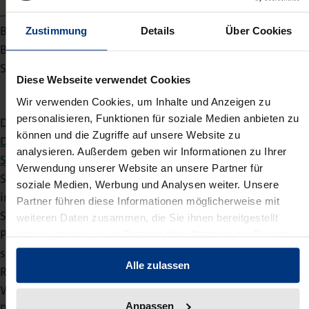
… bleibt ein kontroverses Thema. Die Entscheidung des
Bundesverfassungsgerichts wird die
Zustimmung
Details
Über Cookies
Bundestagszusammensetzung prägen. Wir danken Dr.
Stark für seine wertvollen Einblicke.
Diese Webseite verwendet Cookies
Wir verwenden Cookies, um Inhalte und Anzeigen zu
personalisieren, Funktionen für soziale Medien anbieten zu
Dr. Martin Starks Buch
„
Die Quadratur des Wahlrechts –
können und die Zugriffe auf unsere Website zu
Das Bundeswahlgesetz zwischen Demokratietheorie,
analysieren. Außerdem geben wir Informationen zu Ihrer
Staatsrecht und Parteiinteressen
“
(Nomos, 2024, 429
Verwendung unserer Website an unsere Partner für
Seiten) untersucht die Anforderungen an das Wahlsystem
soziale Medien, Werbung und Analysen weiter. Unsere
in einer parlamentarischen, repräsentativen Demokratie.
Partner führen diese Informationen möglicherweise mit
Stark zeigt, dass nicht die Einhaltung einer bestimmten
weiteren Daten zusammen, die Sie ihnen bereitgestellt
Parlamentsgröße oder der genaue Proporz entscheidend
haben oder die sie im Rahmen Ihrer Nutzung der Dienste
gesammelt haben.
sind, sondern die Repräsentation im Sinne der
Alle zulassen
Responsivität. Er bietet eine umfassende Darstellung der
Wahlrechtsdebatte in Deutschland seit dem
Anpassen