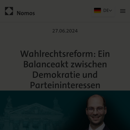
DE
Men
öffn
Wahlrechtsreform: Ein Ba
Kontakt
27.06.2024
Wahlrechtsreform: Ein
Balanceakt zwischen
Demokratie und
Parteininteressen
Der Verlag
Programm
Über uns
Praxisliteratur
Wissenschaftlich publizieren
Themenwelten