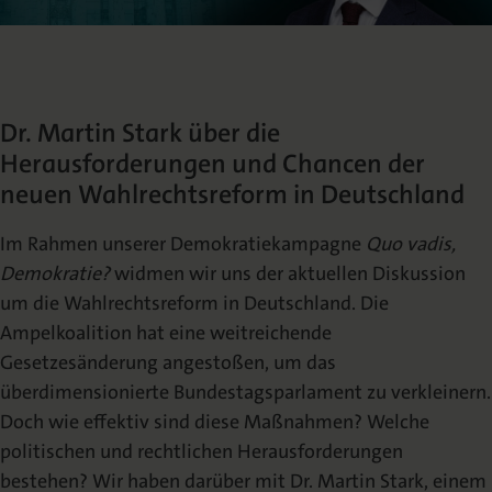
Die Nomos Verlagsgesellschaft
Fachbücher für Jurist:innen
Jetzt Autor:in werden
Themenwelten und Newsletter
Wissenschaftlich publizieren
Service
Ansprechpartner:innen
Blog
Presse
Rechtswissenschaft
Das Lektorat
rund um Ihre Publikation
Presse & Rezensionswesen
Dr. Martin Stark über die
Shop
Herausforderungen und Chancen der
News
Dozentenservice
Sozialwissenschaften
Open Access
neuen Wahlrechtsreform in Deutschland
Podcast
Neuigkeiten & Aktuelles
Belegexemplar für Lehrende
Im Rahmen unserer Demokratiekampagne
Quo
va
dis,
Karriere
Mediadaten
Geisteswissenschaften
Demokratie?
widmen wir uns der aktuellen Diskussion
Ihre Einstiegsmöglichkeiten
Werben in Fachzeitschriften
um die Wahlrechtsreform in Deutschland. Die
Ampelkoalition hat eine weitreichende
Termine
Inlibra
Kataloge
Gesetzesänderung angestoßen, um das
Nomos für Sie vor Ort
Die digitale Bibliothek
Aktuelle Prospekte zum Download
überdimensionierte Bundestagsparlament zu verkleinern.
Doch wie effektiv sind diese Maßnahmen? Welche
NomosEvents
FAQ
politischen und rechtlichen Herausforderungen
Online und Live
Häufige Fragen
bestehen? Wir haben darüber mit Dr. Martin Stark, einem