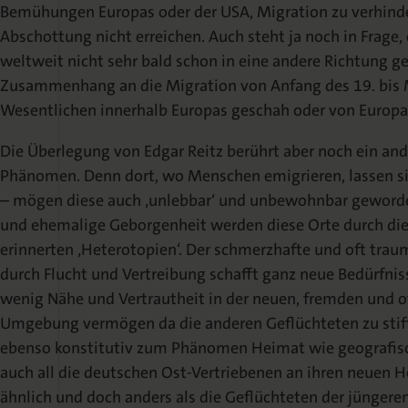
Bemühungen Europas oder der USA, Migration zu verhinder
Abschottung nicht erreichen. Auch steht ja noch in Frage,
weltweit nicht sehr bald schon in eine andere Richtung g
Zusammenhang an die Migration von Anfang des 19. bis Mi
Wesentlichen innerhalb Europas geschah oder von Europa a
Die Überlegung von Edgar Reitz berührt aber noch ein ande
Phänomen. Denn dort, wo Menschen emigrieren, lassen si
– mögen diese auch ‚unlebbar‘ und unbewohnbar geworden
und ehemalige Geborgenheit werden diese Orte durch die 
erinnerten ‚Heterotopien‘. Der schmerzhafte und oft tra
durch Flucht und Vertreibung schafft ganz neue Bedürfniss
wenig Nähe und Vertrautheit in der neuen, fremden und
Umgebung vermögen da die anderen Geflüchteten zu stif
ebenso konstitutiv zum Phänomen Heimat wie geografis
auch all die deutschen Ost-Vertriebenen an ihren neuen H
ähnlich und doch anders als die Geflüchteten der jüngeren