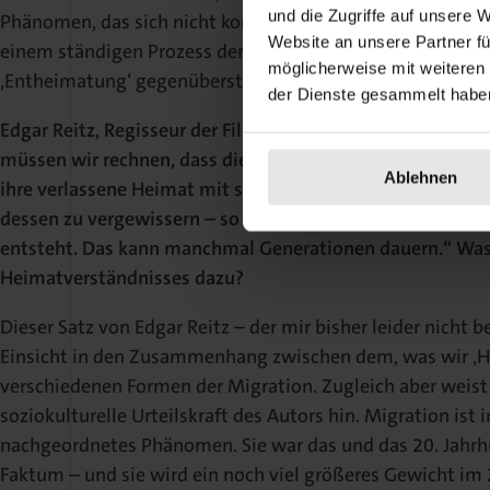
und die Zugriffe auf unsere 
Phänomen, das sich nicht konservieren und festhalten läss
Website an unsere Partner fü
einem ständigen Prozess der ‚Beheimatung‘ sprechen müs
möglicherweise mit weiteren
‚Entheimatung‘ gegenüberstehen kann.
der Dienste gesammelt habe
Edgar Reitz, Regisseur der Filmreihe „Heimat“, erklärte 2
müssen wir rechnen, dass die Migranten, die zu uns komm
Ablehnen
ihre verlassene Heimat mit sich herumzutragen und in ne
dessen zu vergewissern – so lange, bis zu dem neuen Leb
entsteht. Das kann manchmal Generationen dauern.“ Was 
Heimatverständnisses dazu?
Dieser Satz von Edgar Reitz – der mir bisher leider nicht 
Einsicht in den Zusammenhang zwischen dem, was wir ‚H
verschiedenen Formen der Migration. Zugleich aber weist
soziokulturelle Urteilskraft des Autors hin. Migration ist
nachgeordnetes Phänomen. Sie war das und das 20. Jahr
Faktum – und sie wird ein noch viel größeres Gewicht im 