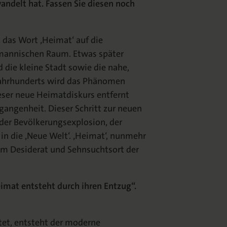
ndelt hat. Fassen Sie diesen noch
h das Wort ‚Heimat‘ auf die
mannischen Raum. Etwas später
d die kleine Stadt sowie die nahe,
Jahrhunderts wird das Phänomen
eser neue Heimatdiskurs entfernt
angenheit. Dieser Schritt zur neuen
der Bevölkerungsexplosion, der
n die ‚Neue Welt‘. ‚Heimat‘, nunmehr
m Desiderat und Sehnsuchtsort der
eimat entsteht durch ihren Entzug“.
tet, entsteht der moderne