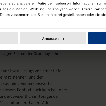
Website zu analysieren. Außerdem geben wir Informationen zu I
t. Daraus folgt, dass wir eher von
r soziale Medien, Werbung und Analysen weiter. Unsere Partner
sen, dem im Zweifel auch eine stete
 Daten zusammen, die Sie ihnen bereitgestellt haben oder die s
n.
016 in einem Interview: „… damit
en, auch so ein Verlangen haben,
Anpassen
uen Kontakten untereinander sich
ensverhältnis ein Vertrauenszustand
sagen Sie auf der Grundlage Ihres
bekannt war – zeugt von einer tiefen
eimat‘ nennen, und den
 er auf eine bemerkenswerte
 in diesem Kontext auch kein bei- oder
hundert wesentlich mitprägende
21. Jahrhundert haben. Alle