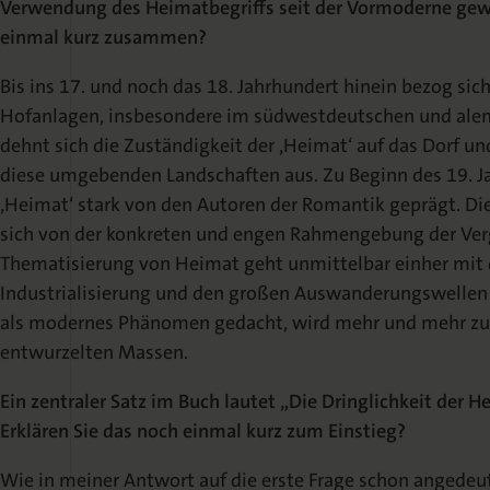
Verwendung des Heimatbegriffs seit der Vormoderne gewa
einmal kurz zusammen?
Bis ins 17. und noch das 18. Jahrhundert hinein bezog sic
Hofanlagen, insbesondere im südwestdeutschen und ale
dehnt sich die Zuständigkeit der ‚Heimat‘ auf das Dorf un
diese umgebenden Landschaften aus. Zu Beginn des 19. 
‚Heimat‘ stark von den Autoren der Romantik geprägt. Di
sich von der konkreten und engen Rahmengebung der Verg
Thematisierung von Heimat geht unmittelbar einher mit 
Industrialisierung und den großen Auswanderungswellen i
als modernes Phänomen gedacht, wird mehr und mehr zu
entwurzelten Massen.
Ein zentraler Satz im Buch lautet „Die Dringlichkeit der H
Erklären Sie das noch einmal kurz zum Einstieg?
Wie in meiner Antwort auf die erste Frage schon angedeu