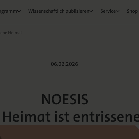
ktorat
um Ihre Publikation
e & Rezensionswesen
Neuigkeiten & Aktuelles
Belegexemplar für Lehrende
ogramm
Wissenschaftlich publizieren
Service
Shop
osEvents
e und Live
ge Fragen
sene Heimat
06.02.2026
 ist entrissene
NOESIS
Heimat ist entrissen