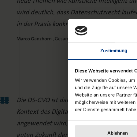
neue Themen wie Künstliche Intelligenz u
wird deutlich, dass Datenschutzrecht lauf
in der Praxis konkretisiert werden muss.
Marco Ganzhorn ,
Gesamtleiter Lektorat Jura bei Nomos
Zustimmung
Diese Webseite verwendet 
Wir verwenden Cookies, um I
und die Zugriffe auf unsere 
Website an unsere Partner fü
Die DS-GVO ist dann, wenn sie gesetzlich 
möglicherweise mit weiteren
der Dienste gesammelt habe
Kontext des Digitalrechts insbesondere d
angewendet wird, Baustein und Markenkern
Ablehnen
guten Zukunft der EU.