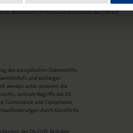
le für Medienrecht (TH Köln) und Vorsitzender der GDD e.V.
ung des europäischen Datenrechts
erichtshofs und wichtiger
delt werden unter anderem die
chts, zentrale Begriffe der DS
te, Governance und Compliance,
erausforderungen durch Künstliche
ichkeiten der DS-GVO. Beiträge