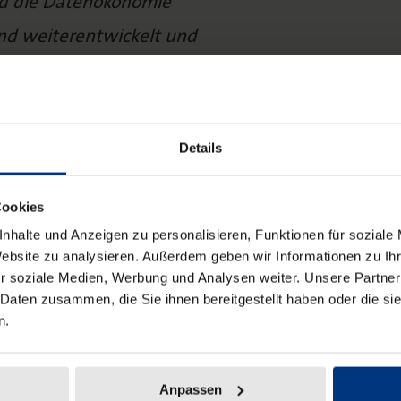
nd die Datenökonomie
end weiterentwickelt und
Details
Cookies
nhalte und Anzeigen zu personalisieren, Funktionen für soziale
Website zu analysieren. Außerdem geben wir Informationen zu I
r soziale Medien, Werbung und Analysen weiter. Unsere Partner
klug angepasst und im
 Daten zusammen, die Sie ihnen bereitgestellt haben oder die s
n.
es KI-Rechts mit Augenmaß
 der wirtschaftlich
Anpassen