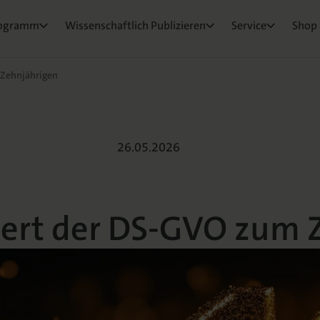
ktorat
um Ihre Publikation
e & Rezensionswesen
Neuigkeiten & Aktuelles
Belegexemplar für Lehrende
ogramm
Wissenschaftlich Publizieren
Service
Shop
osEvents
e und Live
ge Fragen
 Zehnjährigen
rt der DS-GVO z
26.05.2026
iert der DS-GVO zum 