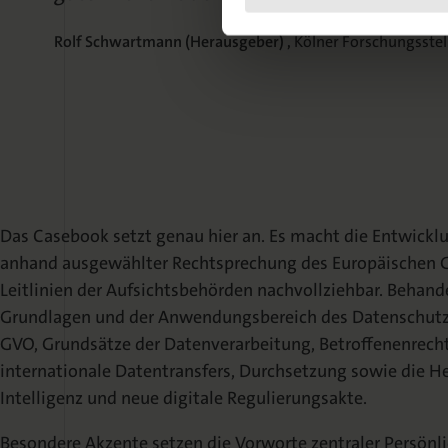
Rolf Schwartmann (Herausgeber) ,
Kölner Forschungsstel
Das Casebook setzt genau hier an. Es macht die Entwickl
anhand ausgewählter Rechtsprechung des Europäischen G
Leitlinien der Aufsichtsbehörden nachvollziehbar. Behan
Grundlagen und der Anwendungsbereich des Datenschutzre
GVO, Grundsätze der Datenverarbeitung, Betroffenenrech
internationale Datentransfers, Durchsetzung sowie die H
Intelligenz und neue digitale Regulierungsakte.
Besondere Akzente setzen die Vorworte zentraler Persönl