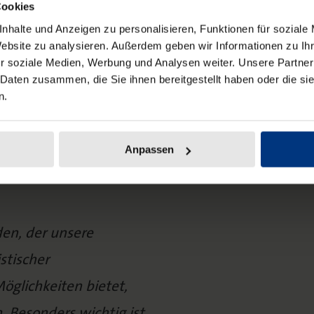
 Format nicht nur im
Cookies
ndern perspektivisch auch
nhalte und Anzeigen zu personalisieren, Funktionen für soziale
Website zu analysieren. Außerdem geben wir Informationen zu I
tablieren.
r soziale Medien, Werbung und Analysen weiter. Unsere Partner
 Daten zusammen, die Sie ihnen bereitgestellt haben oder die s
n.
Anpassen
en, der unsere
stischer
öglichkeiten bietet,
n. Besonders wichtig ist