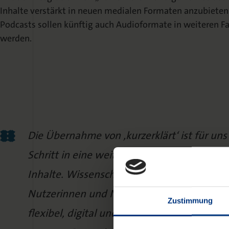
Inhalte verstärkt in neuen medialen Formaten anzubieten
Podcasts sollen künftig auch Audioformate in weiteren 
werden.
Die Übernahme von ‚kurzerklärt‘ ist für uns
Schritt in eine weitere Darreichungsform q
Inhalte. Wissenschaftliche Kommunikation 
Nutzerinnen und Nutzer erwarten Inhalte
Zustimmung
flexibel, digital und auch auditiv verfügbar