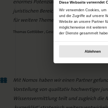
enormes Potenzial. Unser Ziel ist es, dieses
Diese Webseite verwendet 
juristischen Bereich weiter auszubauen, so
Wir verwenden Cookies, um I
und die Zugriffe auf unsere 
für weitere Themenwelten des Verlags zu e
Website an unsere Partner fü
möglicherweise mit weiteren
Thomas Gottlöber ,
Geschäftsführer des Nomos Verlags
der Dienste gesammelt habe
Ablehnen
Mit Nomos haben wir einen Partner gefund
Vorstellung von qualitativ hochwertiger juri
Wissensvermittlung teilt und zugleich die M
‚kurzerklärt‘ strategisch weiterzuentwickel