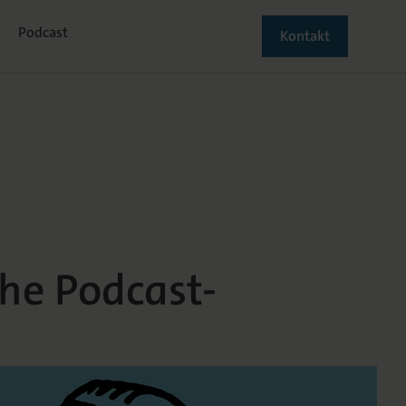
Ihre Einstiegsmöglichkeiten
Werben in Fachzeitschriften
Podcast
Kontakt
sche Podcast-Pl
he Podcast-