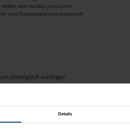
. Neben dem Ausbau juristischer
Fach- und Themenbereichen entwickelt
 ein strategisch wichtiger
ualitativ hochwertiger
verändert sich –
 heute zunehmend
Details
. Podcasts bieten dafür