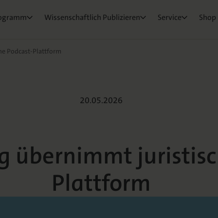
ktorat
um Ihre Publikation
e & Rezensionswesen
Neuigkeiten & Aktuelles
Belegexemplar für Lehrende
ogramm
Wissenschaftlich Publizieren
Service
Shop
osEvents
e und Live
ge Fragen
he Podcast-Plattform
ernimmt juristi
20.05.2026
 übernimmt juristisc
Plattform