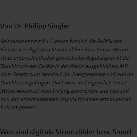
Die Nomos Verlagsgesellschaft
Fachbücher für Jurist:innen
Jetzt Autor:in werden
Themenwelten und Newsletter
Wissenschaftlich Publizieren
Service
Ansprechpartner:innen
Blog
Presse
Von Dr. Philipp Singler
Rechtswissenschaft
Das Lektorat
rund um Ihre Publikation
Presse & Rezensionswesen
Shop
Seit nunmehr rund 15 Jahren forciert die Politik den
News
Dozentenservice
Einsatz von digitalen Stromzählern bzw. Smart Metern.
Sozialwissenschaften
Open Access
Podcast
Neuigkeiten & Aktuelles
Belegexemplar für Lehrende
Trotz unterschiedlicher gesetzlicher Regelungen ist der
Durchbruch der Geräte in der Praxis ausgeblieben. Mit
Karriere
Mediadaten
dem Gesetz zum Neustart der Energiewende soll nun der
Geisteswissenschaften
Ihre Einstiegsmöglichkeiten
Werben in Fachzeitschriften
Durchbruch gelingen. Doch was sind eigentlich Smart
Meter, woran ist man bislang gescheitert und was soll
Termine
Inlibra
Kataloge
nun den entscheidenden Impuls für einen erfolgreichen
Nomos für Sie vor Ort
Die digitale Bibliothek
Aktuelle Prospekte zum Download
Rollout geben?
NomosEvents
FAQ
Online und Live
Häufige Fragen
Was sind digitale Stromzähler bzw. Smart