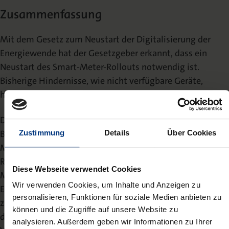
Zusammenfassung
Mit dem Gesetz zum Neustart der Digitalisierung der
Energiewende hat der Gesetzgeber erkannt, dass ein
Neustart des Smart-Meter-Rollouts notwendig ist.
Bisherige Hindernisse, wie nicht verfügbare Geräte,
haben den Rollout blockiert.
Die Deckelung der Kosten für Verbraucher und die
Beteiligung der Netzbetreiber an den Kosten nach § 30
Zustimmung
Details
Über Cookies
MsbG sind wichtige Schritte. Dies trägt der Erkenntnis
Rechnung, dass die Hauptvorteile der intelligenten
Diese Webseite verwendet Cookies
Messsysteme – wie die Netzstabilität – nicht primär den
Wir verwenden Cookies, um Inhalte und Anzeigen zu
Endnutzern, sondern dem Gesamtsystem
personalisieren, Funktionen für soziale Medien anbieten zu
zugutekommen. Der Abbau bürokratischer Hürden und
können und die Zugriffe auf unsere Website zu
das Vertrauen in die Marktdynamik könnten in
analysieren. Außerdem geben wir Informationen zu Ihrer