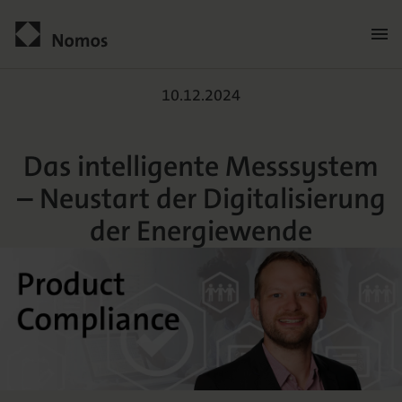
Das intelligente Messsys
Kontakt
10.12.2024
Das intelligente Messsystem
– Neustart der Digitalisierung
der Energiewende
Der Verlag
Programm
Über uns
Praxisliteratur
Wissenschaftlich publizieren
Themenwelten