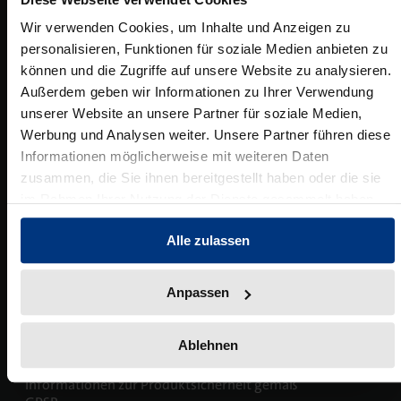
Wissenschaftlich publizieren
Wir verwenden Cookies, um Inhalte und Anzeigen zu
personalisieren, Funktionen für soziale Medien anbieten zu
Ansprechpartner:innen
Blog
Presse
Rechtswissenschaft
Service
können und die Zugriffe auf unsere Website zu analysieren.
Das Lektorat
rund um Ihre Publikation
Presse & Rezensionswesen
Umwelt- und Klimaschutz
Außerdem geben wir Informationen zu Ihrer Verwendung
Shop
unserer Website an unsere Partner für soziale Medien,
Datenschutz
News
Dozentenservice
Sozialwissenschaften
Open Access
Werbung und Analysen weiter. Unsere Partner führen diese
Neuigkeiten & Aktuelles
Belegexemplar für Lehrende
Urheberrecht
Podcast
Informationen möglicherweise mit weiteren Daten
zusammen, die Sie ihnen bereitgestellt haben oder die sie
Verlagsrichtlinien
im Rahmen Ihrer Nutzung der Dienste gesammelt haben.
Karriere
Mediadaten
Geisteswissenschaften
Ihre Einstiegsmöglichkeiten
Werben in Fachzeitschriften
Barrierefreiheitserklärung
Alle zulassen
Impressum
Termine
Inlibra
Kataloge
Nomos für Sie vor Ort
Die digitale Bibliothek
Aktuelle Prospekte zum Download
Anpassen
Hinweisgebersystem der Mediengruppe
C.H.BECK
Ablehnen
NomosEvents
FAQ
AGB Veranstaltungen
Online und Live
Häufige Fragen
Informationen zur Produktsicherheit gemäß